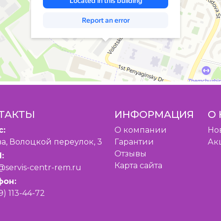
ТАКТЫ
ИНФОРМАЦИЯ
О 
с:
O компании
Но
а, Волоцкой переулок, 3
Гарантии
Ак
Отзывы
:
Карта сайта
@servis-centr-rem.ru
фон:
9) 113-44-72