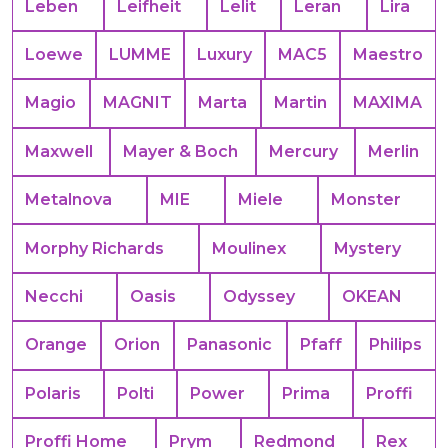
Leben
Leifheit
Lelit
Leran
Lira
Loewe
LUMME
Luxury
MAC5
Maestro
Magio
MAGNIT
Marta
Martin
MAXIMA
Maxwell
Mayer & Boch
Mercury
Merlin
Metalnova
MIE
Miele
Monster
Morphy Richards
Moulinex
Mystery
Necchi
Oasis
Odyssey
OKEAN
Orange
Orion
Panasonic
Pfaff
Philips
Polaris
Polti
Power
Prima
Proffi
Proffi Home
Prym
Redmond
Rex