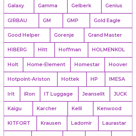
Galaxy
Gamma
Gelberk
Genius
GIRBAU
GM
GMP
Gold Eagle
Good Helper
Gorenje
Grand Master
HIBERG
Hitt
Hoffman
HOLMENKOL
Holt
Home-Element
Homestar
Hoover
Hotpoint-Ariston
Hottek
HP
IMESA
Irit
iRon
IT Luggage
Jeanselit
JUCK
Kaigu
Karcher
Kelli
Kenwood
KITFORT
Krausen
Ladomir
Laurastar