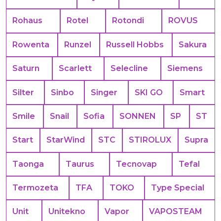
Rohaus
Rotel
Rotondi
ROVUS
Rowenta
Runzel
Russell Hobbs
Sakura
Saturn
Scarlett
Selecline
Siemens
Silter
Sinbo
Singer
SKI GO
Smart
Smile
Snail
Sofia
SONNEN
SP
ST
Start
StarWind
STC
STIROLUX
Supra
Taonga
Taurus
Tecnovap
Tefal
Termozeta
TFA
TOKO
Type Special
Unit
Unitekno
Vapor
VAPOSTEAM