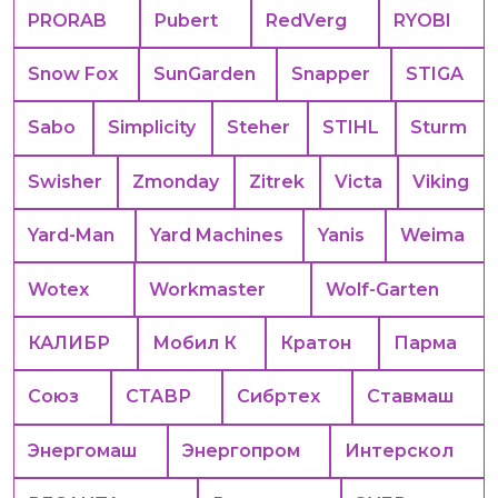
PRORAB
Pubert
RedVerg
RYOBI
Snow Fox
SunGarden
Snapper
STIGA
Sabo
Simplicity
Steher
STIHL
Sturm
Swisher
Zmonday
Zitrek
Victa
Viking
Yard-Man
Yard Machines
Yanis
Weima
Wotex
Workmaster
Wolf-Garten
КАЛИБР
Мобил К
Кратон
Парма
Союз
СТАВР
Сибртех
Ставмаш
Энергомаш
Энергопром
Интерскол