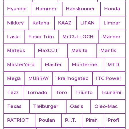
Hyundai
Hammer
Hanskonner
Honda
Nikkey
Katana
KAAZ
LIFAN
Limpar
Laski
Flexo Trim
McCULLOCH
Manner
Mateus
MaxCUT
Makita
Mantis
MasterYard
Master
Monferme
MTD
Mega
MURRAY
Ikra mogatec
ITC Power
Tazz
Tornado
Toro
Triunfo
Tsunami
Texas
Tielburger
Oasis
Oleo-Mac
PATRIOT
Poulan
P.I.T.
Piran
Profi