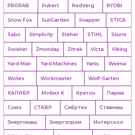
PRORAB
Pubert
RedVerg
RYOBI
Snow Fox
SunGarden
Snapper
STIGA
Sabo
Simplicity
Steher
STIHL
Sturm
Swisher
Zmonday
Zitrek
Victa
Viking
Yard-Man
Yard Machines
Yanis
Weima
Wotex
Workmaster
Wolf-Garten
КАЛИБР
Мобил К
Кратон
Парма
Союз
СТАВР
Сибртех
Ставмаш
Энергомаш
Энергопром
Интерскол