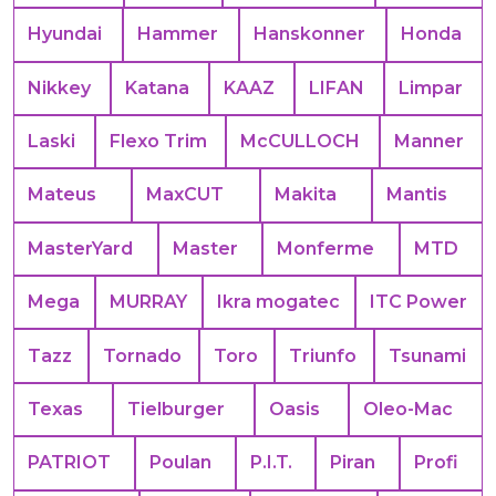
Hyundai
Hammer
Hanskonner
Honda
Nikkey
Katana
KAAZ
LIFAN
Limpar
Laski
Flexo Trim
McCULLOCH
Manner
Mateus
MaxCUT
Makita
Mantis
MasterYard
Master
Monferme
MTD
Mega
MURRAY
Ikra mogatec
ITC Power
Tazz
Tornado
Toro
Triunfo
Tsunami
Texas
Tielburger
Oasis
Oleo-Mac
PATRIOT
Poulan
P.I.T.
Piran
Profi