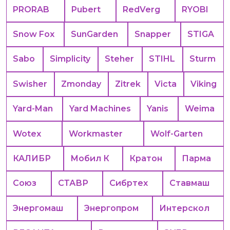
PRORAB
Pubert
RedVerg
RYOBI
Snow Fox
SunGarden
Snapper
STIGA
Sabo
Simplicity
Steher
STIHL
Sturm
Swisher
Zmonday
Zitrek
Victa
Viking
Yard-Man
Yard Machines
Yanis
Weima
Wotex
Workmaster
Wolf-Garten
КАЛИБР
Мобил К
Кратон
Парма
Союз
СТАВР
Сибртех
Ставмаш
Энергомаш
Энергопром
Интерскол