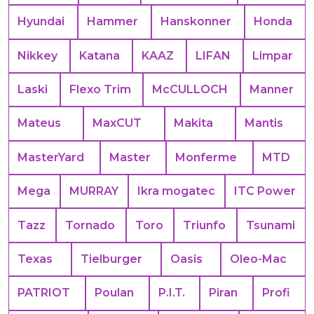
Hyundai
Hammer
Hanskonner
Honda
Nikkey
Katana
KAAZ
LIFAN
Limpar
Laski
Flexo Trim
McCULLOCH
Manner
Mateus
MaxCUT
Makita
Mantis
MasterYard
Master
Monferme
MTD
Mega
MURRAY
Ikra mogatec
ITC Power
Tazz
Tornado
Toro
Triunfo
Tsunami
Texas
Tielburger
Oasis
Oleo-Mac
PATRIOT
Poulan
P.I.T.
Piran
Profi