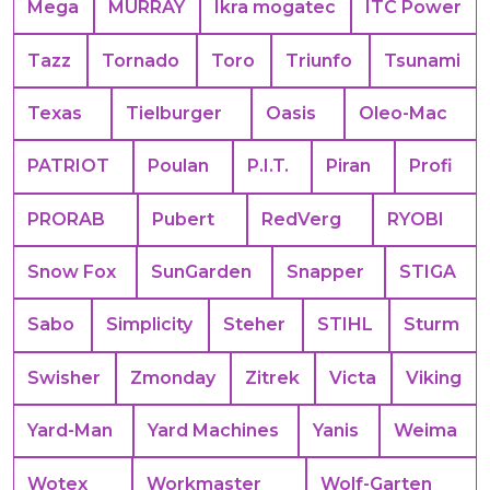
Mega
MURRAY
Ikra mogatec
ITC Power
Tazz
Tornado
Toro
Triunfo
Tsunami
Texas
Tielburger
Oasis
Oleo-Mac
PATRIOT
Poulan
P.I.T.
Piran
Profi
PRORAB
Pubert
RedVerg
RYOBI
Snow Fox
SunGarden
Snapper
STIGA
Sabo
Simplicity
Steher
STIHL
Sturm
Swisher
Zmonday
Zitrek
Victa
Viking
Yard-Man
Yard Machines
Yanis
Weima
Wotex
Workmaster
Wolf-Garten