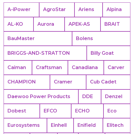
A-iPower
AgroStar
Ariens
Alpina
AL-KO
Aurora
APEK-АS
BRAIT
BauMaster
Bolens
BRIGGS-AND-STRATTON
Billy Goat
Caiman
Craftsman
Canadiana
Carver
CHAMPION
Cramer
Cub Cadet
Daewoo Power Products
DDE
Denzel
Dobest
EFCO
ECHO
Eco
Eurosystems
Einhell
Enifield
Elitech