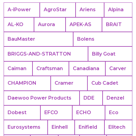
A-iPower
AgroStar
Ariens
Alpina
AL-KO
Aurora
APEK-АS
BRAIT
BauMaster
Bolens
BRIGGS-AND-STRATTON
Billy Goat
Caiman
Craftsman
Canadiana
Carver
CHAMPION
Cramer
Cub Cadet
Daewoo Power Products
DDE
Denzel
Dobest
EFCO
ECHO
Eco
Eurosystems
Einhell
Enifield
Elitech