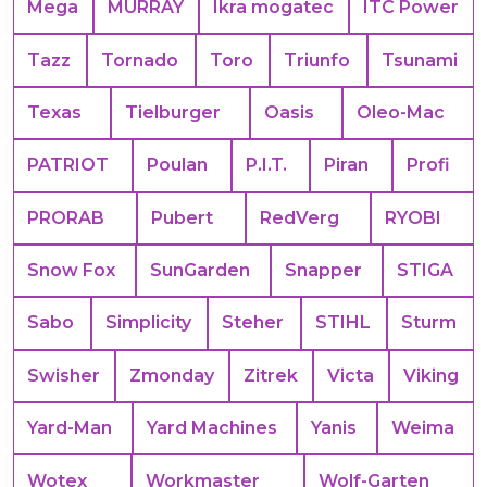
Mega
MURRAY
Ikra mogatec
ITC Power
Tazz
Tornado
Toro
Triunfo
Tsunami
Texas
Tielburger
Oasis
Oleo-Mac
PATRIOT
Poulan
P.I.T.
Piran
Profi
PRORAB
Pubert
RedVerg
RYOBI
Snow Fox
SunGarden
Snapper
STIGA
Sabo
Simplicity
Steher
STIHL
Sturm
Swisher
Zmonday
Zitrek
Victa
Viking
Yard-Man
Yard Machines
Yanis
Weima
Wotex
Workmaster
Wolf-Garten