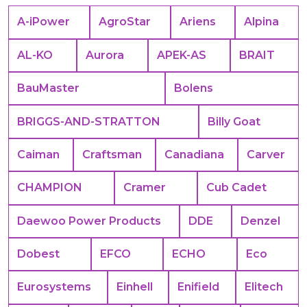
A-iPower
AgroStar
Ariens
Alpina
AL-KO
Aurora
APEK-АS
BRAIT
BauMaster
Bolens
BRIGGS-AND-STRATTON
Billy Goat
Caiman
Craftsman
Canadiana
Carver
CHAMPION
Cramer
Cub Cadet
Daewoo Power Products
DDE
Denzel
Dobest
EFCO
ECHO
Eco
Eurosystems
Einhell
Enifield
Elitech