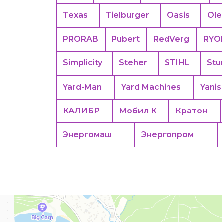
Texas
Tielburger
Oasis
Ol
PRORAB
Pubert
RedVerg
RYO
Simplicity
Steher
STIHL
Stu
Yard-Man
Yard Machines
Yanis
КАЛИБР
Мобил К
Кратон
Энергомаш
Энергопром
Москва
Яндекс Карты — транспорт, навигация, поиск мест