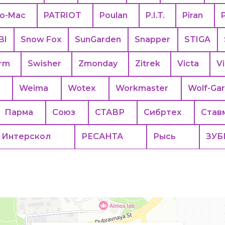
eo-Mac
PATRIOT
Poulan
P.I.T.
Piran
BI
Snow Fox
SunGarden
Snapper
STIGA
rm
Swisher
Zmonday
Zitrek
Victa
Vi
Weima
Wotex
Workmaster
Wolf-Ga
Парма
Союз
СТАВР
Сибртех
Став
Интерскол
РЕСАНТА
Рысь
ЗУБ