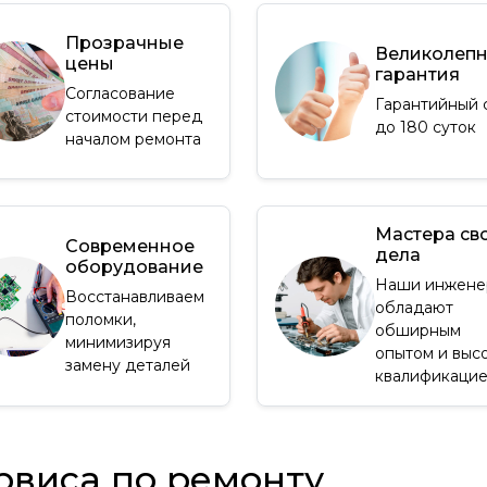
Прозрачные
Великолеп
цены
гарантия
Согласование
Гарантийный 
стоимости перед
до 180 суток
началом ремонта
Мастера св
Современное
дела
оборудование
Наши инжене
Восстанавливаем
обладают
поломки,
обширным
минимизируя
опытом и выс
замену деталей
квалификаци
рвиса по ремонту