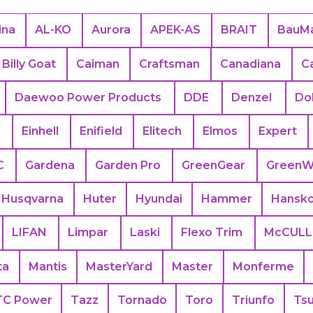
ina
AL-KO
Aurora
APEK-АS
BRAIT
BauMa
Billy Goat
Caiman
Craftsman
Canadiana
C
Daewoo Power Products
DDE
Denzel
Do
s
Einhell
Enifield
Elitech
Elmos
Expert
C
Gardena
Garden Pro
GreenGear
GreenW
Husqvarna
Huter
Hyundai
Hammer
Hansk
LIFAN
Limpar
Laski
Flexo Trim
McCUL
ta
Mantis
MasterYard
Master
Monferme
TC Power
Tazz
Tornado
Toro
Triunfo
Ts