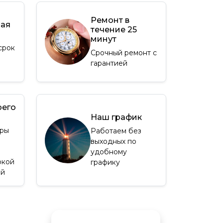
Ремонт в
ная
течение 25
минут
срок
Срочный ремонт с
гарантией
оего
Наш график
ры
Работаем без
выходных по
удобному
окой
графику
ей