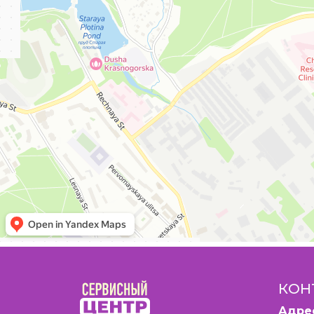
КОН
Адре