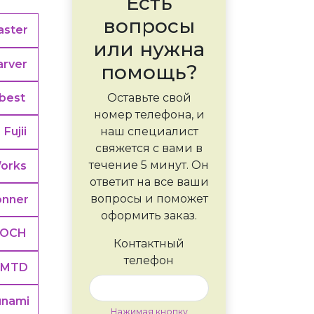
Есть
вопросы
ster
или нужна
arver
помощь?
best
Оставьте свой
номер телефона, и
наш специалист
Fujii
свяжется с вами в
течение 5 минут. Он
orks
ответит на все ваши
вопросы и поможет
onner
оформить заказ.
LOCH
Контактный
телефон
MTD
unami
Нажимая кнопку