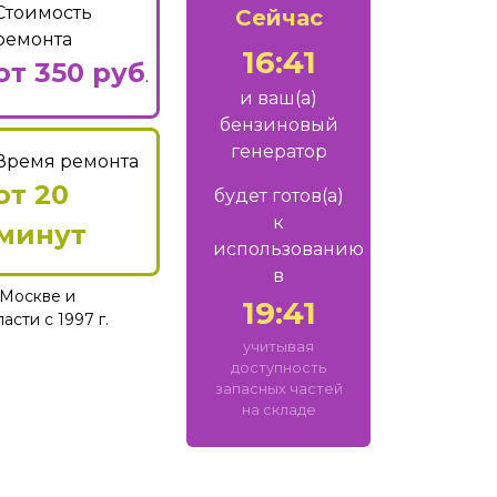
Стоимость
Сейчас
ремонта
16:41
от 350 руб
.
и ваш
(а)
бензиновый
генератор
Время ремонта
от 20
будет готов
(а)
к
минут
использованию
в
Москве и
19:41
сти с 1997 г.
учитывая
доступность
запасных частей
на складе