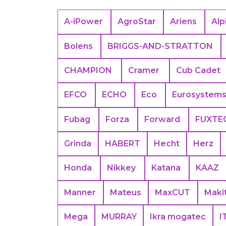
A-iPower
AgroStar
Ariens
Alp
Bolens
BRIGGS-AND-STRATTON
CHAMPION
Cramer
Cub Cadet
EFCO
ECHO
Eco
Eurosystem
Fubag
Forza
Forward
FUXTE
Grinda
HABERT
Hecht
Herz
Honda
Nikkey
Katana
KAAZ
Manner
Mateus
MaxCUT
Maki
Mega
MURRAY
Ikra mogatec
I