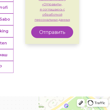
«Отправить»,
Profi
я соглашаюсь с
обработкой
Sabo
персональных данных
king
Отправить
rten
маш
Р