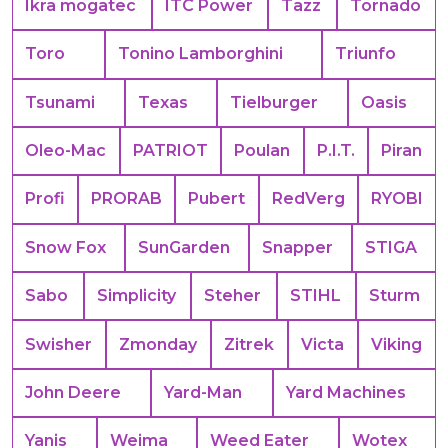
Ikra mogatec
ITC Power
Tazz
Tornado
Toro
Tonino Lamborghini
Triunfo
Tsunami
Texas
Tielburger
Oasis
Oleo-Mac
PATRIOT
Poulan
P.I.T.
Piran
Profi
PRORAB
Pubert
RedVerg
RYOBI
Snow Fox
SunGarden
Snapper
STIGA
Sabo
Simplicity
Steher
STIHL
Sturm
Swisher
Zmonday
Zitrek
Victa
Viking
John Deere
Yard-Man
Yard Machines
Yanis
Weima
Weed Eater
Wotex