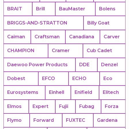
BRAIT
Brill
BauMaster
Bolens
BRIGGS-AND-STRATTON
Billy Goat
Caiman
Craftsman
Canadiana
Carver
CHAMPION
Cramer
Cub Cadet
Daewoo Power Products
DDE
Denzel
Dobest
EFCO
ECHO
Eco
Eurosystems
Einhell
Enifield
Elitech
Elmos
Expert
Fujii
Fubag
Forza
Flymo
Forward
FUXTEC
Gardena