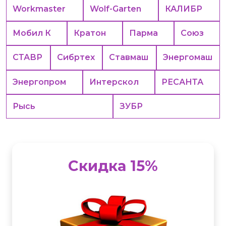
Workmaster
Wolf-Garten
КАЛИБР
Мобил К
Кратон
Парма
Союз
СТАВР
Сибртех
Ставмаш
Энергомаш
Энергопром
Интерскол
РЕСАНТА
Рысь
ЗУБР
Скидка 15%