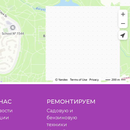
НАС
РЕМОНТИРУЕМ
вости
Садовую и
ции
бензиновую
техники