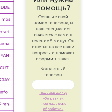
помощь?
DDE
Оставьте свой
Elmos
номер телефона, и
наш специалист
rrari
свяжется с вами в
течение 5 минут. Он
arna
ответит на все ваши
вопросы и поможет
IFAN
оформить заказ.
CUT
Контактный
телефон
RRAY
unfo
Нажимая кнопку
«Отправить»,
Piran
я соглашаюсь с
обработкой