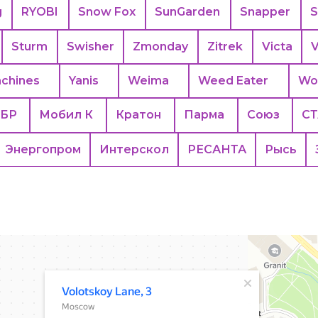
g
RYOBI
Snow Fox
SunGarden
Snapper
S
Sturm
Swisher
Zmonday
Zitrek
Victa
V
achines
Yanis
Weima
Weed Eater
Wo
БР
Мобил К
Кратон
Парма
Союз
С
Энергопром
Интерскол
РЕСАНТА
Рысь