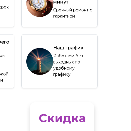
минут
срок
Срочный ремонт с
гарантией
оего
Наш график
ры
Работаем без
выходных по
удобному
окой
графику
ей
Скидка