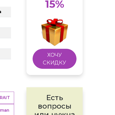
15%
а
ХОЧУ
СКИДКУ
Есть
RAIT
вопросы
sman
или нужна