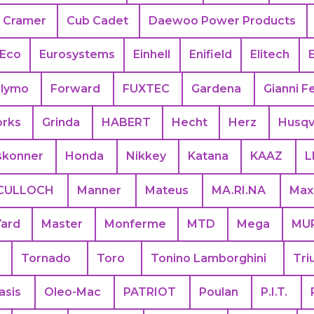
Cramer
Cub Cadet
Daewoo Power Products
Eco
Eurosystems
Einhell
Enifield
Elitech
Flymo
Forward
FUXTEC
Gardena
Gianni Fe
rks
Grinda
HABERT
Hecht
Herz
Husqv
skonner
Honda
Nikkey
Katana
KAAZ
L
CULLOCH
Manner
Mateus
MA.RI.NA
Max
Yard
Master
Monferme
MTD
Mega
MU
Tornado
Toro
Tonino Lamborghini
Tri
asis
Oleo-Mac
PATRIOT
Poulan
P.I.T.