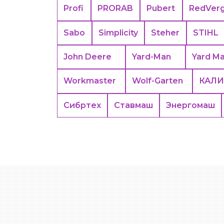
Profi
PRORAB
Pubert
RedVer
Sabo
Simplicity
Steher
STIHL
John Deere
Yard-Man
Yard M
Workmaster
Wolf-Garten
КАЛИ
Сибртех
Ставмаш
Энергомаш
Москва
Яндекс Карты — транспорт, навигация, поиск мест