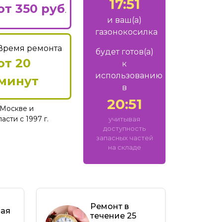
17:51
от 350 руб
.
и ваш
(а)
газонокосилка
Время ремонта
будет готов
(а)
от 20
к
использованию
минут
в
20:51
Москве и
сти с 1997 г.
учитывая
доступность
запасных частей
на складе
Ремонт в
ная
течение 25