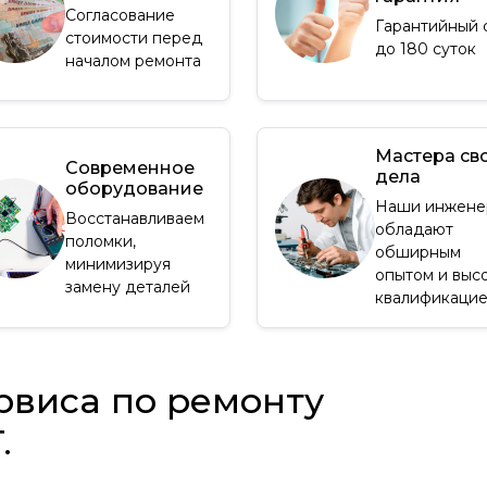
Согласование
Гарантийный 
стоимости перед
до 180 суток
началом ремонта
Мастера св
Современное
дела
оборудование
Наши инжене
Восстанавливаем
обладают
поломки,
обширным
минимизируя
опытом и выс
замену деталей
квалификаци
рвиса по ремонту
.