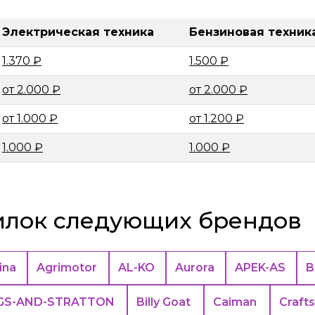
Электрическая техника
Бензиновая техник
1.370 ₽
1.500 ₽
от 2.000 ₽
от 2.000 ₽
от 1.000 ₽
от 1.200 ₽
1.000 ₽
1.000 ₽
илок следующих брендов
ina
Agrimotor
AL-KO
Aurora
APEK-АS
B
GS-AND-STRATTON
Billy Goat
Caiman
Craft