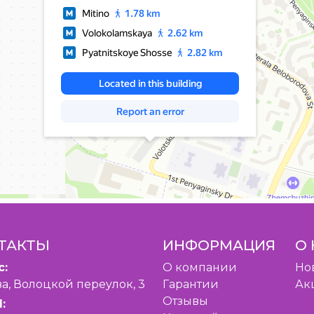
ТАКТЫ
ИНФОРМАЦИЯ
О 
с:
O компании
Но
а, Волоцкой переулок, 3
Гарантии
Ак
Отзывы
: