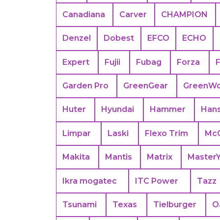
Canadiana
Carver
CHAMPION
Denzel
Dobest
EFCO
ECHO
Expert
Fujii
Fubag
Forza
Garden Pro
GreenGear
GreenWo
Huter
Hyundai
Hammer
Han
Limpar
Laski
Flexo Trim
Mc
Makita
Mantis
Matrix
Master
Ikra mogatec
ITC Power
Tazz
Tsunami
Texas
Tielburger
O