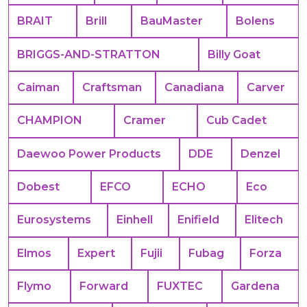
BRAIT
Brill
BauMaster
Bolens
BRIGGS-AND-STRATTON
Billy Goat
Caiman
Craftsman
Canadiana
Carver
CHAMPION
Cramer
Cub Cadet
Daewoo Power Products
DDE
Denzel
Dobest
EFCO
ECHO
Eco
Eurosystems
Einhell
Enifield
Elitech
Elmos
Expert
Fujii
Fubag
Forza
Flymo
Forward
FUXTEC
Gardena