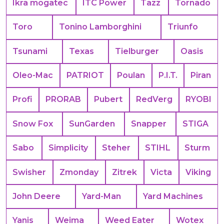
Ikra mogatec
ITC Power
Tazz
Tornado
Toro
Tonino Lamborghini
Triunfo
Tsunami
Texas
Tielburger
Oasis
Oleo-Mac
PATRIOT
Poulan
P.I.T.
Piran
Profi
PRORAB
Pubert
RedVerg
RYOBI
Snow Fox
SunGarden
Snapper
STIGA
Sabo
Simplicity
Steher
STIHL
Sturm
Swisher
Zmonday
Zitrek
Victa
Viking
John Deere
Yard-Man
Yard Machines
Yanis
Weima
Weed Eater
Wotex