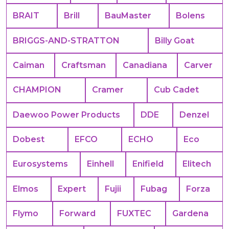
BRAIT
Brill
BauMaster
Bolens
BRIGGS-AND-STRATTON
Billy Goat
Caiman
Craftsman
Canadiana
Carver
CHAMPION
Cramer
Cub Cadet
Daewoo Power Products
DDE
Denzel
Dobest
EFCO
ECHO
Eco
Eurosystems
Einhell
Enifield
Elitech
Elmos
Expert
Fujii
Fubag
Forza
Flymo
Forward
FUXTEC
Gardena