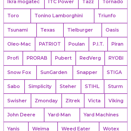
Ikra mogatec
ITC Power
Tazz
Tornado
Toro
Tonino Lamborghini
Triunfo
Tsunami
Texas
Tielburger
Oasis
Oleo-Mac
PATRIOT
Poulan
P.I.T.
Piran
Profi
PRORAB
Pubert
RedVerg
RYOBI
Snow Fox
SunGarden
Snapper
STIGA
Sabo
Simplicity
Steher
STIHL
Sturm
Swisher
Zmonday
Zitrek
Victa
Viking
John Deere
Yard-Man
Yard Machines
Yanis
Weima
Weed Eater
Wotex