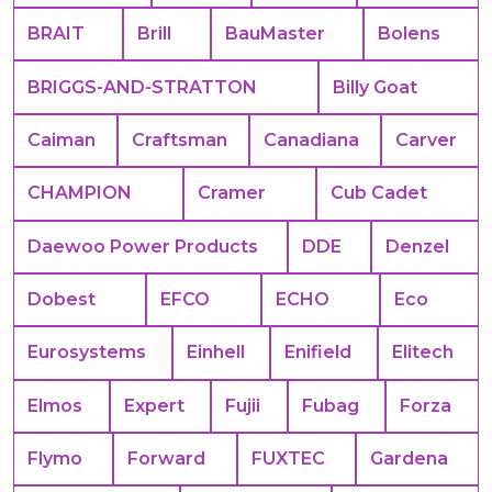
BRAIT
Brill
BauMaster
Bolens
BRIGGS-AND-STRATTON
Billy Goat
Caiman
Craftsman
Canadiana
Carver
CHAMPION
Cramer
Cub Cadet
Daewoo Power Products
DDE
Denzel
Dobest
EFCO
ECHO
Eco
Eurosystems
Einhell
Enifield
Elitech
Elmos
Expert
Fujii
Fubag
Forza
Flymo
Forward
FUXTEC
Gardena