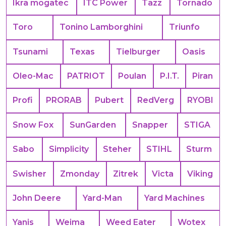
Ikra mogatec
ITC Power
Tazz
Tornado
Toro
Tonino Lamborghini
Triunfo
Tsunami
Texas
Tielburger
Oasis
Oleo-Mac
PATRIOT
Poulan
P.I.T.
Piran
Profi
PRORAB
Pubert
RedVerg
RYOBI
Snow Fox
SunGarden
Snapper
STIGA
Sabo
Simplicity
Steher
STIHL
Sturm
Swisher
Zmonday
Zitrek
Victa
Viking
John Deere
Yard-Man
Yard Machines
Yanis
Weima
Weed Eater
Wotex