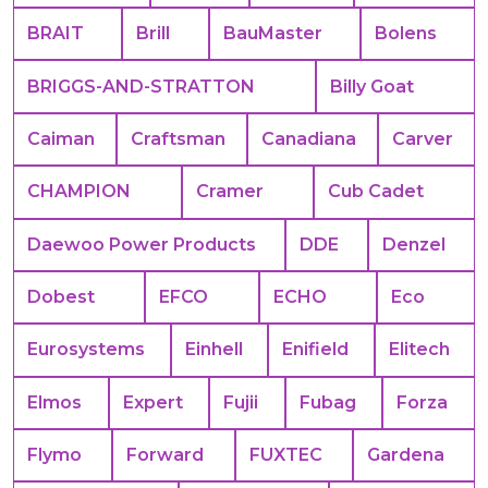
BRAIT
Brill
BauMaster
Bolens
BRIGGS-AND-STRATTON
Billy Goat
Caiman
Craftsman
Canadiana
Carver
CHAMPION
Cramer
Cub Cadet
Daewoo Power Products
DDE
Denzel
Dobest
EFCO
ECHO
Eco
Eurosystems
Einhell
Enifield
Elitech
Elmos
Expert
Fujii
Fubag
Forza
Flymo
Forward
FUXTEC
Gardena