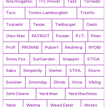
Ikra mogatec
ITC Power
Tazz
Tornado
Toro
Tonino Lamborghini
Triunfo
Tsunami
Texas
Tielburger
Oasis
Oleo-Mac
PATRIOT
Poulan
P.I.T.
Piran
Profi
PRORAB
Pubert
RedVerg
RYOBI
Snow Fox
SunGarden
Snapper
STIGA
Sabo
Simplicity
Steher
STIHL
Sturm
Swisher
Zmonday
Zitrek
Victa
Viking
John Deere
Yard-Man
Yard Machines
Yanis
Weima
Weed Eater
Wotex