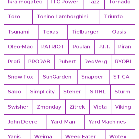
Ikra mogatec
ITC Power
Tazz
Tornado
Toro
Tonino Lamborghini
Triunfo
Tsunami
Texas
Tielburger
Oasis
Oleo-Mac
PATRIOT
Poulan
P.I.T.
Piran
Profi
PRORAB
Pubert
RedVerg
RYOBI
Snow Fox
SunGarden
Snapper
STIGA
Sabo
Simplicity
Steher
STIHL
Sturm
Swisher
Zmonday
Zitrek
Victa
Viking
John Deere
Yard-Man
Yard Machines
Yanis
Weima
Weed Eater
Wotex