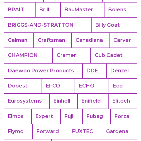
BRAIT
Brill
BauMaster
Bolens
BRIGGS-AND-STRATTON
Billy Goat
Caiman
Craftsman
Canadiana
Carver
CHAMPION
Cramer
Cub Cadet
Daewoo Power Products
DDE
Denzel
Dobest
EFCO
ECHO
Eco
Eurosystems
Einhell
Enifield
Elitech
Elmos
Expert
Fujii
Fubag
Forza
Flymo
Forward
FUXTEC
Gardena