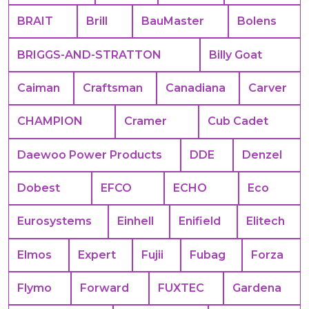
BRAIT
Brill
BauMaster
Bolens
BRIGGS-AND-STRATTON
Billy Goat
Caiman
Craftsman
Canadiana
Carver
CHAMPION
Cramer
Cub Cadet
Daewoo Power Products
DDE
Denzel
Dobest
EFCO
ECHO
Eco
Eurosystems
Einhell
Enifield
Elitech
Elmos
Expert
Fujii
Fubag
Forza
Flymo
Forward
FUXTEC
Gardena