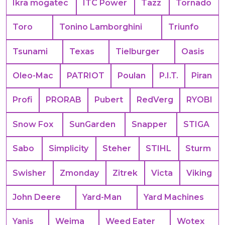
Ikra mogatec
ITC Power
Tazz
Tornado
Toro
Tonino Lamborghini
Triunfo
Tsunami
Texas
Tielburger
Oasis
Oleo-Mac
PATRIOT
Poulan
P.I.T.
Piran
Profi
PRORAB
Pubert
RedVerg
RYOBI
Snow Fox
SunGarden
Snapper
STIGA
Sabo
Simplicity
Steher
STIHL
Sturm
Swisher
Zmonday
Zitrek
Victa
Viking
John Deere
Yard-Man
Yard Machines
Yanis
Weima
Weed Eater
Wotex