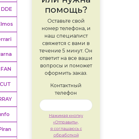
помощь?
DDE
Оставьте свой
Elmos
номер телефона, и
наш специалист
rrari
свяжется с вами в
течение 5 минут. Он
arna
ответит на все ваши
вопросы и поможет
IFAN
оформить заказ.
CUT
Контактный
телефон
RRAY
unfo
Нажимая кнопку
«Отправить»,
Piran
я соглашаюсь с
обработкой