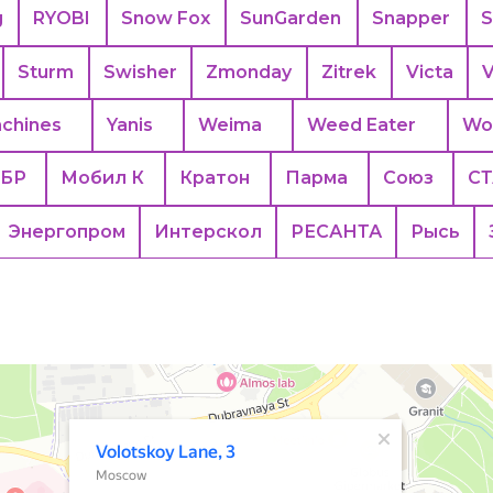
g
RYOBI
Snow Fox
SunGarden
Snapper
S
Sturm
Swisher
Zmonday
Zitrek
Victa
V
achines
Yanis
Weima
Weed Eater
Wo
БР
Мобил К
Кратон
Парма
Союз
С
Энергопром
Интерскол
РЕСАНТА
Рысь