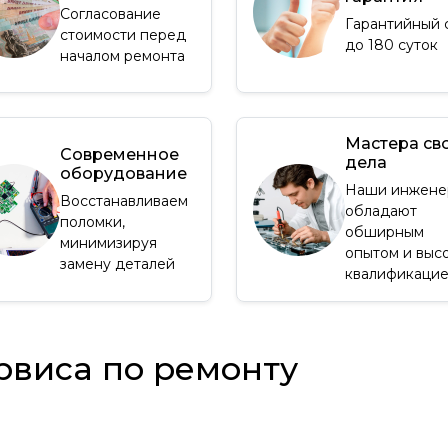
Согласование
Гарантийный 
стоимости перед
до 180 суток
началом ремонта
Мастера св
Современное
дела
оборудование
Наши инжене
Восстанавливаем
обладают
поломки,
обширным
минимизируя
опытом и выс
замену деталей
квалификаци
рвиса по ремонту