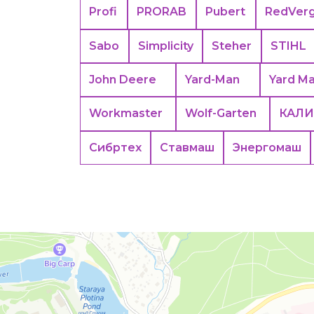
Profi
PRORAB
Pubert
RedVer
Sabo
Simplicity
Steher
STIHL
John Deere
Yard-Man
Yard M
Workmaster
Wolf-Garten
КАЛИ
Сибртех
Ставмаш
Энергомаш
Москва
Яндекс Карты — транспорт, навигация, поиск мест