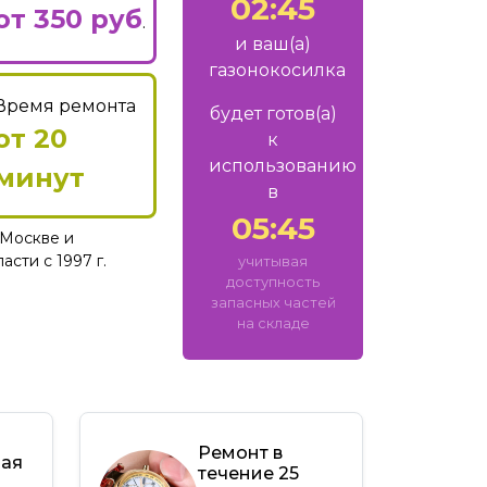
02:45
от 350 руб
.
и ваш
(а)
газонокосилка
Время ремонта
будет готов
(а)
от 20
к
использованию
минут
в
05:45
Москве и
сти с 1997 г.
учитывая
доступность
запасных частей
на складе
Ремонт в
ная
течение 25