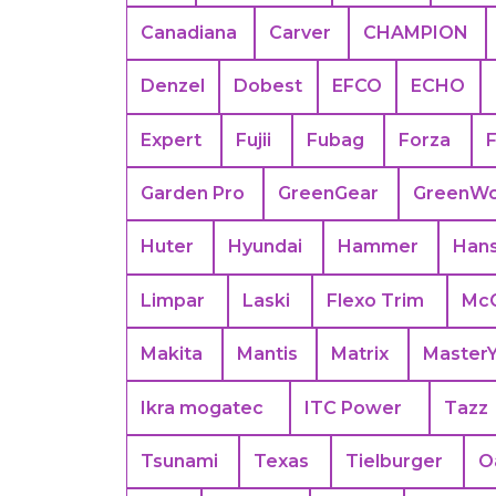
Canadiana
Carver
CHAMPION
Denzel
Dobest
EFCO
ECHO
Expert
Fujii
Fubag
Forza
Garden Pro
GreenGear
GreenWo
Huter
Hyundai
Hammer
Han
Limpar
Laski
Flexo Trim
Mc
Makita
Mantis
Matrix
Master
Ikra mogatec
ITC Power
Tazz
Tsunami
Texas
Tielburger
O