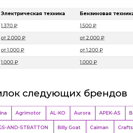
Электрическая техника
Бензиновая техник
1.370 ₽
1.500 ₽
от 2.000 ₽
от 2.000 ₽
от 1.000 ₽
от 1.200 ₽
1.000 ₽
1.000 ₽
илок следующих брендов
ina
Agrimotor
AL-KO
Aurora
APEK-АS
B
GS-AND-STRATTON
Billy Goat
Caiman
Craft