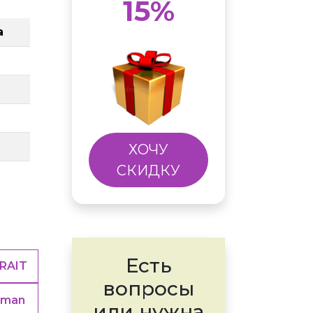
15%
а
ХОЧУ
СКИДКУ
Есть
RAIT
вопросы
sman
или нужна