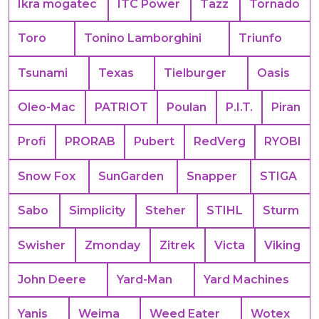
Ikra mogatec
ITC Power
Tazz
Tornado
Toro
Tonino Lamborghini
Triunfo
Tsunami
Texas
Tielburger
Oasis
Oleo-Mac
PATRIOT
Poulan
P.I.T.
Piran
Profi
PRORAB
Pubert
RedVerg
RYOBI
Snow Fox
SunGarden
Snapper
STIGA
Sabo
Simplicity
Steher
STIHL
Sturm
Swisher
Zmonday
Zitrek
Victa
Viking
John Deere
Yard-Man
Yard Machines
Yanis
Weima
Weed Eater
Wotex