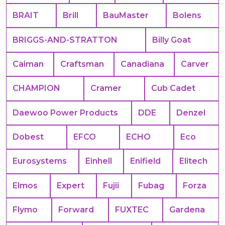
BRAIT
Brill
BauMaster
Bolens
BRIGGS-AND-STRATTON
Billy Goat
Caiman
Craftsman
Canadiana
Carver
CHAMPION
Cramer
Cub Cadet
Daewoo Power Products
DDE
Denzel
Dobest
EFCO
ECHO
Eco
Eurosystems
Einhell
Enifield
Elitech
Elmos
Expert
Fujii
Fubag
Forza
Flymo
Forward
FUXTEC
Gardena