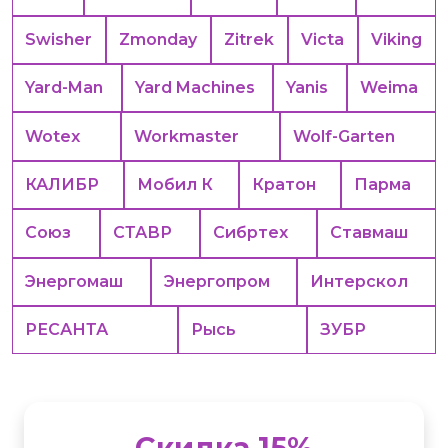
Swisher
Zmonday
Zitrek
Victa
Viking
Yard-Man
Yard Machines
Yanis
Weima
Wotex
Workmaster
Wolf-Garten
КАЛИБР
Мобил К
Кратон
Парма
Союз
СТАВР
Сибртех
Ставмаш
Энергомаш
Энергопром
Интерскол
РЕСАНТА
Рысь
ЗУБР
Скидка 15%