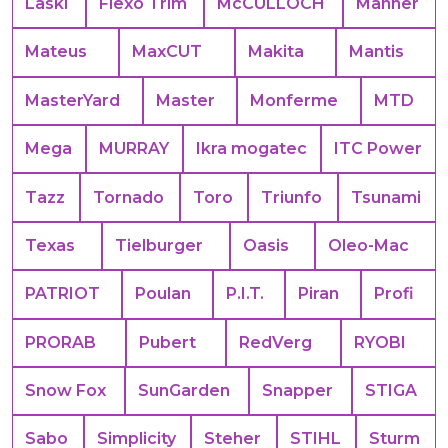
Laski
Flexo Trim
McCULLOCH
Manner
Mateus
MaxCUT
Makita
Mantis
MasterYard
Master
Monferme
MTD
Mega
MURRAY
Ikra mogatec
ITC Power
Tazz
Tornado
Toro
Triunfo
Tsunami
Texas
Tielburger
Oasis
Oleo-Mac
PATRIOT
Poulan
P.I.T.
Piran
Profi
PRORAB
Pubert
RedVerg
RYOBI
Snow Fox
SunGarden
Snapper
STIGA
Sabo
Simplicity
Steher
STIHL
Sturm