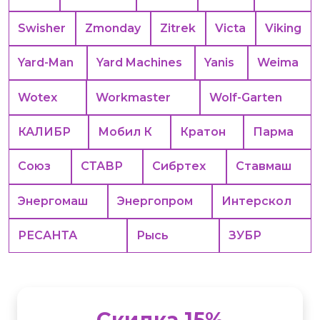
Swisher
Zmonday
Zitrek
Victa
Viking
Yard-Man
Yard Machines
Yanis
Weima
Wotex
Workmaster
Wolf-Garten
КАЛИБР
Мобил К
Кратон
Парма
Союз
СТАВР
Сибртех
Ставмаш
Энергомаш
Энергопром
Интерскол
РЕСАНТА
Рысь
ЗУБР
Скидка 15%