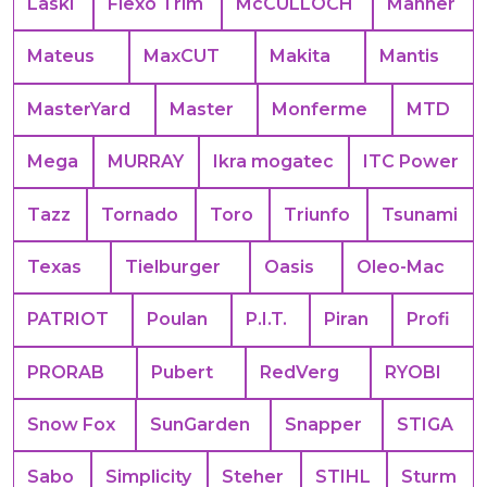
Laski
Flexo Trim
McCULLOCH
Manner
Mateus
MaxCUT
Makita
Mantis
MasterYard
Master
Monferme
MTD
Mega
MURRAY
Ikra mogatec
ITC Power
Tazz
Tornado
Toro
Triunfo
Tsunami
Texas
Tielburger
Oasis
Oleo-Mac
PATRIOT
Poulan
P.I.T.
Piran
Profi
PRORAB
Pubert
RedVerg
RYOBI
Snow Fox
SunGarden
Snapper
STIGA
Sabo
Simplicity
Steher
STIHL
Sturm