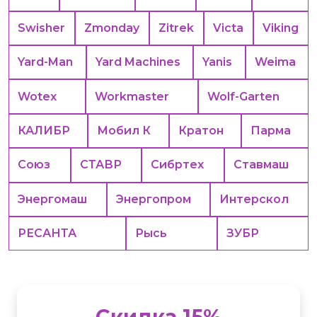
Swisher
Zmonday
Zitrek
Victa
Viking
Yard-Man
Yard Machines
Yanis
Weima
Wotex
Workmaster
Wolf-Garten
КАЛИБР
Мобил К
Кратон
Парма
Союз
СТАВР
Сибртех
Ставмаш
Энергомаш
Энергопром
Интерскол
РЕСАНТА
Рысь
ЗУБР
Скидка 15%