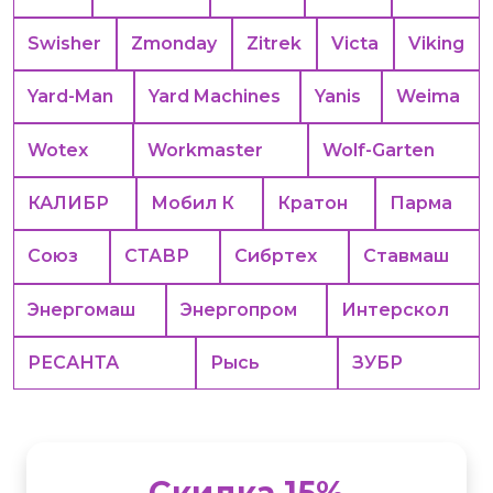
Swisher
Zmonday
Zitrek
Victa
Viking
Yard-Man
Yard Machines
Yanis
Weima
Wotex
Workmaster
Wolf-Garten
КАЛИБР
Мобил К
Кратон
Парма
Союз
СТАВР
Сибртех
Ставмаш
Энергомаш
Энергопром
Интерскол
РЕСАНТА
Рысь
ЗУБР
Скидка 15%