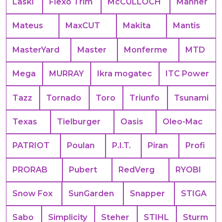
Laski
Flexo Trim
McCULLOCH
Manner
Mateus
MaxCUT
Makita
Mantis
MasterYard
Master
Monferme
MTD
Mega
MURRAY
Ikra mogatec
ITC Power
Tazz
Tornado
Toro
Triunfo
Tsunami
Texas
Tielburger
Oasis
Oleo-Mac
PATRIOT
Poulan
P.I.T.
Piran
Profi
PRORAB
Pubert
RedVerg
RYOBI
Snow Fox
SunGarden
Snapper
STIGA
Sabo
Simplicity
Steher
STIHL
Sturm