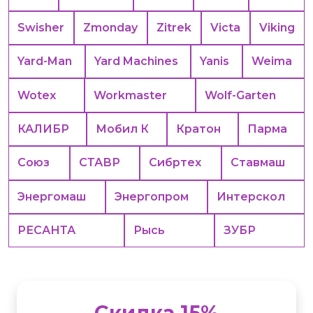
Swisher
Zmonday
Zitrek
Victa
Viking
Yard-Man
Yard Machines
Yanis
Weima
Wotex
Workmaster
Wolf-Garten
КАЛИБР
Мобил К
Кратон
Парма
Союз
СТАВР
Сибртех
Ставмаш
Энергомаш
Энергопром
Интерскол
РЕСАНТА
Рысь
ЗУБР
Скидка 15%