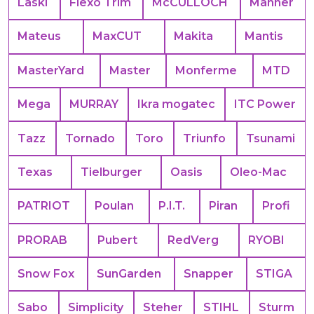
Laski
Flexo Trim
McCULLOCH
Manner
Mateus
MaxCUT
Makita
Mantis
MasterYard
Master
Monferme
MTD
Mega
MURRAY
Ikra mogatec
ITC Power
Tazz
Tornado
Toro
Triunfo
Tsunami
Texas
Tielburger
Oasis
Oleo-Mac
PATRIOT
Poulan
P.I.T.
Piran
Profi
PRORAB
Pubert
RedVerg
RYOBI
Snow Fox
SunGarden
Snapper
STIGA
Sabo
Simplicity
Steher
STIHL
Sturm