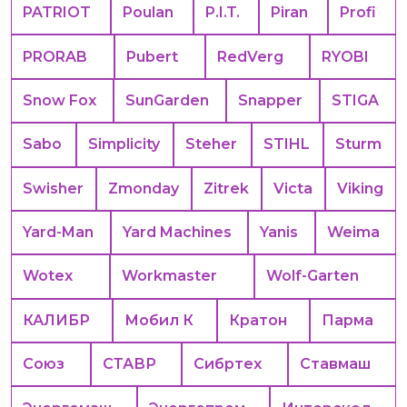
PATRIOT
Poulan
P.I.T.
Piran
Profi
PRORAB
Pubert
RedVerg
RYOBI
Snow Fox
SunGarden
Snapper
STIGA
Sabo
Simplicity
Steher
STIHL
Sturm
Swisher
Zmonday
Zitrek
Victa
Viking
Yard-Man
Yard Machines
Yanis
Weima
Wotex
Workmaster
Wolf-Garten
КАЛИБР
Мобил К
Кратон
Парма
Союз
СТАВР
Сибртех
Ставмаш