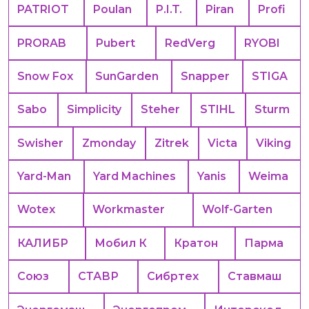
PATRIOT
Poulan
P.I.T.
Piran
Profi
PRORAB
Pubert
RedVerg
RYOBI
Snow Fox
SunGarden
Snapper
STIGA
Sabo
Simplicity
Steher
STIHL
Sturm
Swisher
Zmonday
Zitrek
Victa
Viking
Yard-Man
Yard Machines
Yanis
Weima
Wotex
Workmaster
Wolf-Garten
КАЛИБР
Мобил К
Кратон
Парма
Союз
СТАВР
Сибртех
Ставмаш