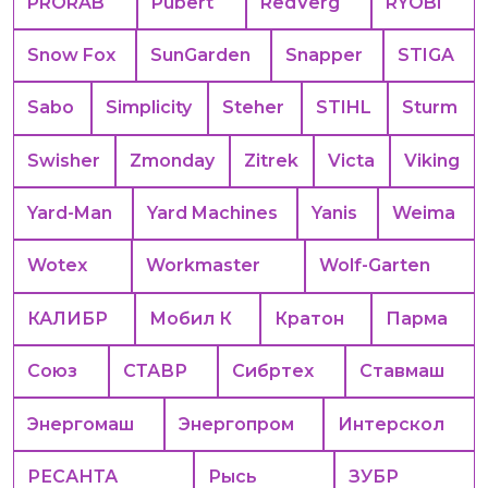
PRORAB
Pubert
RedVerg
RYOBI
Snow Fox
SunGarden
Snapper
STIGA
Sabo
Simplicity
Steher
STIHL
Sturm
Swisher
Zmonday
Zitrek
Victa
Viking
Yard-Man
Yard Machines
Yanis
Weima
Wotex
Workmaster
Wolf-Garten
КАЛИБР
Мобил К
Кратон
Парма
Союз
СТАВР
Сибртех
Ставмаш
Энергомаш
Энергопром
Интерскол
РЕСАНТА
Рысь
ЗУБР