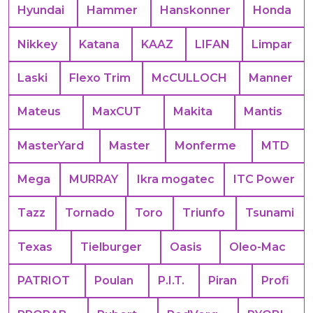
Hyundai
Hammer
Hanskonner
Honda
Nikkey
Katana
KAAZ
LIFAN
Limpar
Laski
Flexo Trim
McCULLOCH
Manner
Mateus
MaxCUT
Makita
Mantis
MasterYard
Master
Monferme
MTD
Mega
MURRAY
Ikra mogatec
ITC Power
Tazz
Tornado
Toro
Triunfo
Tsunami
Texas
Tielburger
Oasis
Oleo-Mac
PATRIOT
Poulan
P.I.T.
Piran
Profi