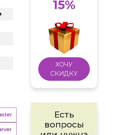
15%
а
ХОЧУ
СКИДКУ
Есть
ster
вопросы
arver
или нужна