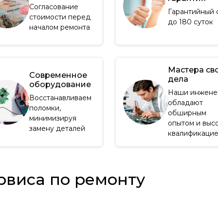
Согласование
Гарантийный 
стоимости перед
до 180 суток
началом ремонта
Мастера св
Современное
дела
оборудование
Наши инжене
Восстанавливаем
обладают
поломки,
обширным
минимизируя
опытом и выс
замену деталей
квалификаци
рвиса по ремонту