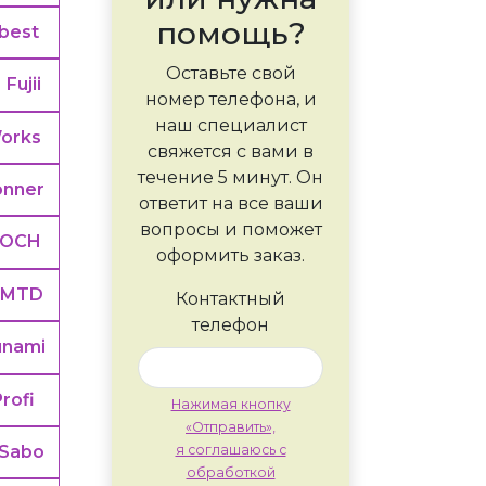
помощь?
best
Оставьте свой
Fujii
номер телефона, и
наш специалист
orks
свяжется с вами в
течение 5 минут. Он
onner
ответит на все ваши
вопросы и поможет
LOCH
оформить заказ.
MTD
Контактный
телефон
unami
Profi
Нажимая кнопку
«Отправить»,
Sabo
я соглашаюсь с
обработкой