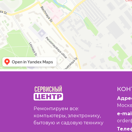
КОН
Адре
Москв
Ремонтируем все:
e-mail
компьютеры, электронику,
order
бытовую и садовую технику
Теле