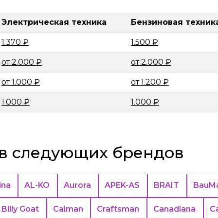
Электрическая техника
Бензиновая техник
1.370 ₽
1.500 ₽
от 2.000 ₽
от 2.000 ₽
от 1.000 ₽
от 1.200 ₽
1.000 ₽
1.000 ₽
в следующих брендов
ina
AL-KO
Aurora
APEK-АS
BRAIT
BauMa
Billy Goat
Caiman
Craftsman
Canadiana
C