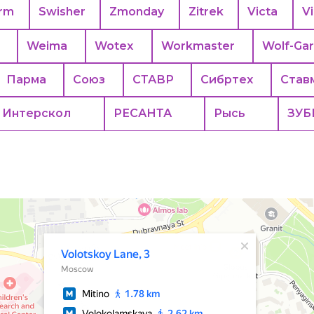
rm
Swisher
Zmonday
Zitrek
Victa
Vi
Weima
Wotex
Workmaster
Wolf-Ga
Парма
Союз
СТАВР
Сибртех
Став
Интерскол
РЕСАНТА
Рысь
ЗУБ