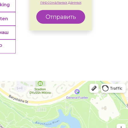
персональных данных
king
Отправить
rten
маш
Р