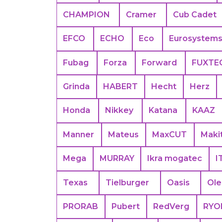
CHAMPION
Cramer
Cub Cadet
EFCO
ECHO
Eco
Eurosystem
Fubag
Forza
Forward
FUXTE
Grinda
HABERT
Hecht
Herz
Honda
Nikkey
Katana
KAAZ
Manner
Mateus
MaxCUT
Maki
Mega
MURRAY
Ikra mogatec
I
Texas
Tielburger
Oasis
Ol
PRORAB
Pubert
RedVerg
RYO