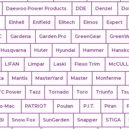
Daewoo Power Products
DDE
Denzel
Do
s
Einhell
Enifield
Elitech
Elmos
Expert
C
Gardena
Garden Pro
GreenGear
GreenW
Husqvarna
Huter
Hyundai
Hammer
Hansk
LIFAN
Limpar
Laski
Flexo Trim
McCUL
ta
Mantis
MasterYard
Master
Monferme
TC Power
Tazz
Tornado
Toro
Triunfo
Ts
eo-Mac
PATRIOT
Poulan
P.I.T.
Piran
BI
Snow Fox
SunGarden
Snapper
STIGA