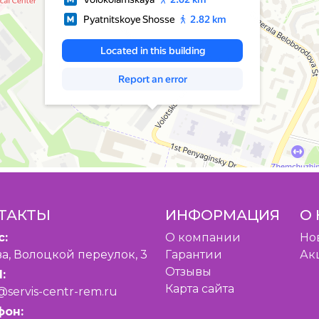
ТАКТЫ
ИНФОРМАЦИЯ
О 
с:
O компании
Но
а, Волоцкой переулок, 3
Гарантии
Ак
Отзывы
:
Карта сайта
@servis-centr-rem.ru
фон: