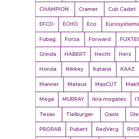
CHAMPION
Cramer
Cub Cadet
EFCO
ECHO
Eco
Eurosystem
Fubag
Forza
Forward
FUXTE
Grinda
HABERT
Hecht
Herz
Honda
Nikkey
Katana
KAAZ
Manner
Mateus
MaxCUT
Maki
Mega
MURRAY
Ikra mogatec
I
Texas
Tielburger
Oasis
Ol
PRORAB
Pubert
RedVerg
RYO