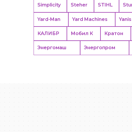
Simplicity
Steher
STIHL
Stu
Yard-Man
Yard Machines
Yanis
КАЛИБР
Мобил К
Кратон
Энергомаш
Энергопром
Москва
Яндекс Карты — транспорт, навигация, поиск мест