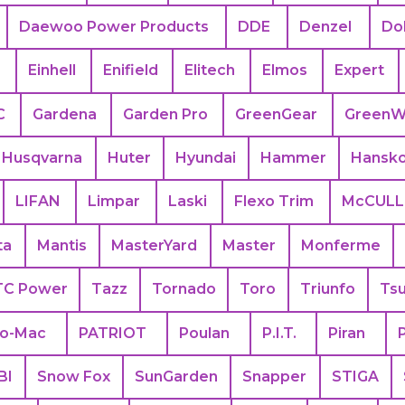
Daewoo Power Products
DDE
Denzel
Do
s
Einhell
Enifield
Elitech
Elmos
Expert
C
Gardena
Garden Pro
GreenGear
GreenW
Husqvarna
Huter
Hyundai
Hammer
Hansk
LIFAN
Limpar
Laski
Flexo Trim
McCUL
ta
Mantis
MasterYard
Master
Monferme
TC Power
Tazz
Tornado
Toro
Triunfo
Ts
eo-Mac
PATRIOT
Poulan
P.I.T.
Piran
BI
Snow Fox
SunGarden
Snapper
STIGA