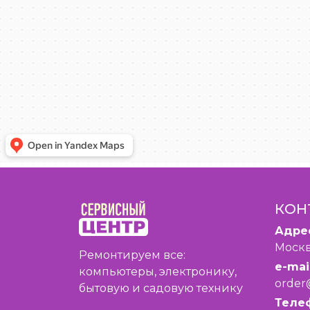
КОН
Адре
Москв
Ремонтируем все:
e-mail
компьютеры, электронику,
order
бытовую и садовую технику
Теле