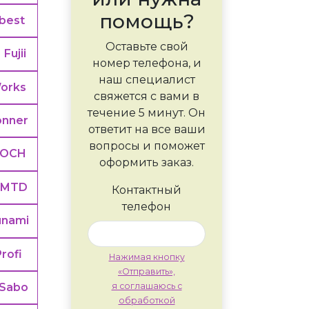
помощь?
best
Оставьте свой
Fujii
номер телефона, и
наш специалист
orks
свяжется с вами в
течение 5 минут. Он
onner
ответит на все ваши
вопросы и поможет
LOCH
оформить заказ.
MTD
Контактный
телефон
unami
Profi
Нажимая кнопку
«Отправить»,
Sabo
я соглашаюсь с
обработкой