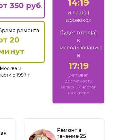
14:19
от 350 руб
.
и ваш
(а)
дровокол
Время ремонта
будет готов
(а)
от 20
к
использованию
минут
в
17:19
Москве и
сти с 1997 г.
учитывая
доступность
запасных частей
на складе
Ремонт в
ная
течение 25