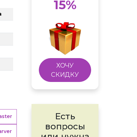
15%
а
ХОЧУ
СКИДКУ
Есть
ster
вопросы
arver
или нужна