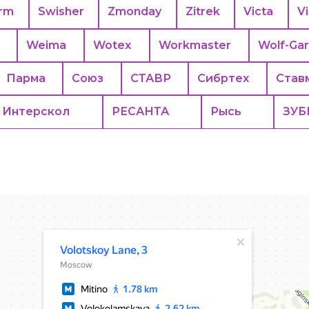
rm
Swisher
Zmonday
Zitrek
Victa
Vi
Weima
Wotex
Workmaster
Wolf-Ga
Парма
Союз
СТАВР
Сибртех
Став
Интерскол
РЕСАНТА
Рысь
ЗУБ