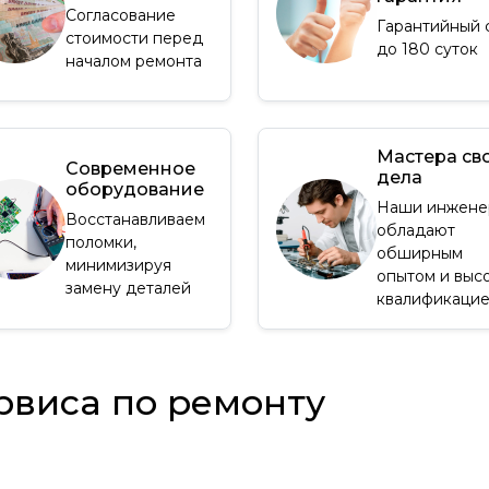
Согласование
Гарантийный 
стоимости перед
до 180 суток
началом ремонта
Мастера св
Современное
дела
оборудование
Наши инжене
Восстанавливаем
обладают
поломки,
обширным
минимизируя
опытом и выс
замену деталей
квалификаци
рвиса по ремонту