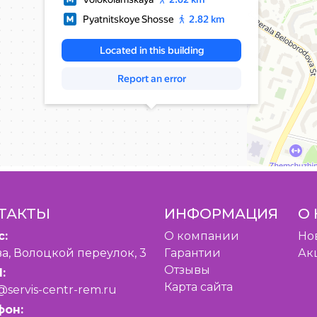
ТАКТЫ
ИНФОРМАЦИЯ
О 
с:
O компании
Но
а, Волоцкой переулок, 3
Гарантии
Ак
Отзывы
:
Карта сайта
@servis-centr-rem.ru
фон: