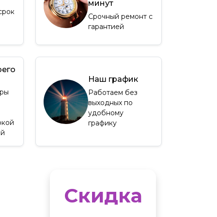
минут
срок
Срочный ремонт с
гарантией
оего
Наш график
ры
Работаем без
выходных по
удобному
окой
графику
ей
Скидка