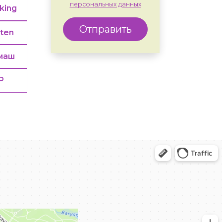
персональных данных
king
Отправить
rten
маш
Р