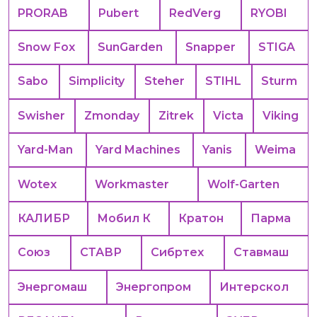
PRORAB
Pubert
RedVerg
RYOBI
Snow Fox
SunGarden
Snapper
STIGA
Sabo
Simplicity
Steher
STIHL
Sturm
Swisher
Zmonday
Zitrek
Victa
Viking
Yard-Man
Yard Machines
Yanis
Weima
Wotex
Workmaster
Wolf-Garten
КАЛИБР
Мобил К
Кратон
Парма
Союз
СТАВР
Сибртех
Ставмаш
Энергомаш
Энергопром
Интерскол