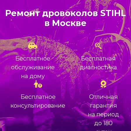
Ремонт дровоколов STIHL
в Москве
Бесплатное
Бесплатная
обслуживание
диагностика
на дому
Бесплатное
Отличная
консультирование
гарантия
на период
до 180