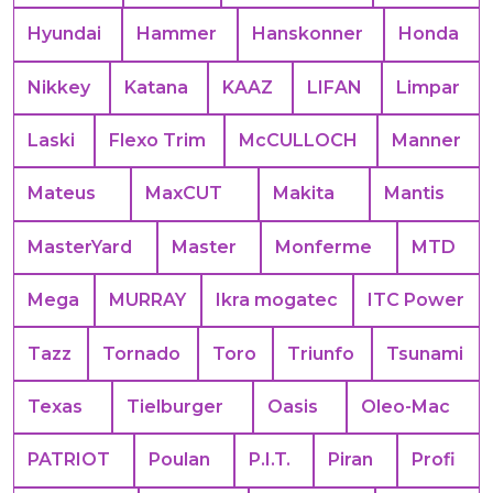
Hyundai
Hammer
Hanskonner
Honda
Nikkey
Katana
KAAZ
LIFAN
Limpar
Laski
Flexo Trim
McCULLOCH
Manner
Mateus
MaxCUT
Makita
Mantis
MasterYard
Master
Monferme
MTD
Mega
MURRAY
Ikra mogatec
ITC Power
Tazz
Tornado
Toro
Triunfo
Tsunami
Texas
Tielburger
Oasis
Oleo-Mac
PATRIOT
Poulan
P.I.T.
Piran
Profi