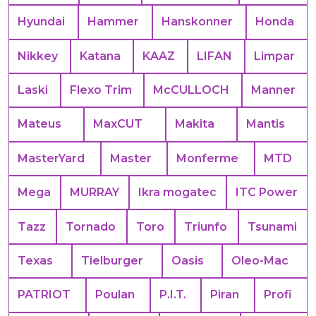
Hyundai
Hammer
Hanskonner
Honda
Nikkey
Katana
KAAZ
LIFAN
Limpar
Laski
Flexo Trim
McCULLOCH
Manner
Mateus
MaxCUT
Makita
Mantis
MasterYard
Master
Monferme
MTD
Mega
MURRAY
Ikra mogatec
ITC Power
Tazz
Tornado
Toro
Triunfo
Tsunami
Texas
Tielburger
Oasis
Oleo-Mac
PATRIOT
Poulan
P.I.T.
Piran
Profi