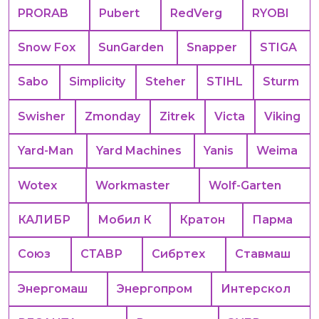
PRORAB
Pubert
RedVerg
RYOBI
Snow Fox
SunGarden
Snapper
STIGA
Sabo
Simplicity
Steher
STIHL
Sturm
Swisher
Zmonday
Zitrek
Victa
Viking
Yard-Man
Yard Machines
Yanis
Weima
Wotex
Workmaster
Wolf-Garten
КАЛИБР
Мобил К
Кратон
Парма
Союз
СТАВР
Сибртех
Ставмаш
Энергомаш
Энергопром
Интерскол