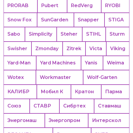
PRORAB
Pubert
RedVerg
RYOBI
Snow Fox
SunGarden
Snapper
STIGA
Sabo
Simplicity
Steher
STIHL
Sturm
Swisher
Zmonday
Zitrek
Victa
Viking
Yard-Man
Yard Machines
Yanis
Weima
Wotex
Workmaster
Wolf-Garten
КАЛИБР
Мобил К
Кратон
Парма
Союз
СТАВР
Сибртех
Ставмаш
Энергомаш
Энергопром
Интерскол