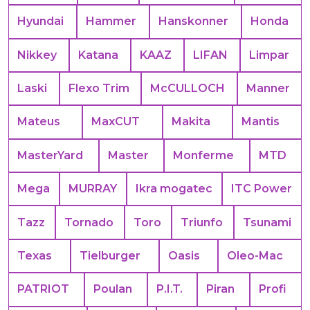
Hyundai
Hammer
Hanskonner
Honda
Nikkey
Katana
KAAZ
LIFAN
Limpar
Laski
Flexo Trim
McCULLOCH
Manner
Mateus
MaxCUT
Makita
Mantis
MasterYard
Master
Monferme
MTD
Mega
MURRAY
Ikra mogatec
ITC Power
Tazz
Tornado
Toro
Triunfo
Tsunami
Texas
Tielburger
Oasis
Oleo-Mac
PATRIOT
Poulan
P.I.T.
Piran
Profi