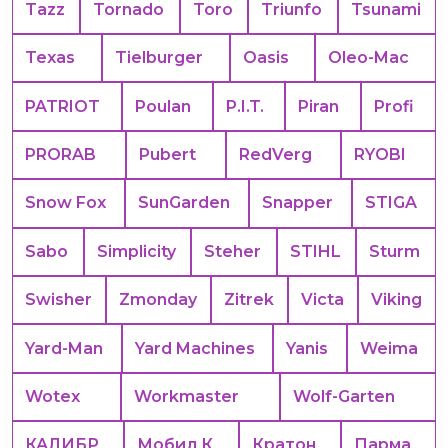
Tazz
Tornado
Toro
Triunfo
Tsunami
Texas
Tielburger
Oasis
Oleo-Mac
PATRIOT
Poulan
P.I.T.
Piran
Profi
PRORAB
Pubert
RedVerg
RYOBI
Snow Fox
SunGarden
Snapper
STIGA
Sabo
Simplicity
Steher
STIHL
Sturm
Swisher
Zmonday
Zitrek
Victa
Viking
Yard-Man
Yard Machines
Yanis
Weima
Wotex
Workmaster
Wolf-Garten
КАЛИБР
Мобил К
Кратон
Парма