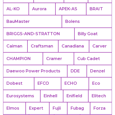
AL-KO
Aurora
APEK-АS
BRAIT
BauMaster
Bolens
BRIGGS-AND-STRATTON
Billy Goat
Caiman
Craftsman
Canadiana
Carver
CHAMPION
Cramer
Cub Cadet
Daewoo Power Products
DDE
Denzel
Dobest
EFCO
ECHO
Eco
Eurosystems
Einhell
Enifield
Elitech
Elmos
Expert
Fujii
Fubag
Forza