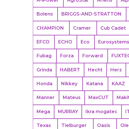
A-iPower
AgroStar
Ariens
Alp
Bolens
BRIGGS-AND-STRATTON
CHAMPION
Cramer
Cub Cadet
EFCO
ECHO
Eco
Eurosystem
Fubag
Forza
Forward
FUXTE
Grinda
HABERT
Hecht
Herz
Honda
Nikkey
Katana
KAAZ
Manner
Mateus
MaxCUT
Maki
Mega
MURRAY
Ikra mogatec
I
Texas
Tielburger
Oasis
Ol