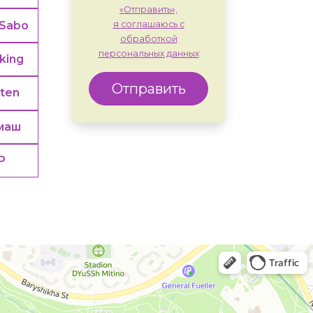
«Отправить»,
Sabo
я соглашаюсь с
обработкой
персональных данных
king
Отправить
rten
маш
Р