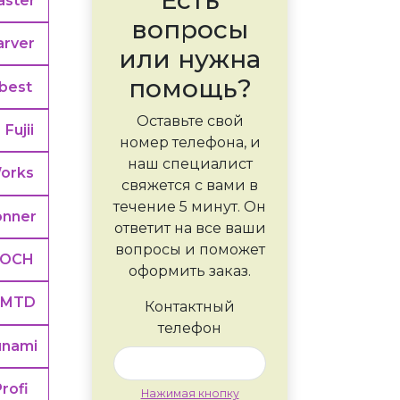
ster
вопросы
arver
или нужна
помощь?
best
Оставьте свой
Fujii
номер телефона, и
наш специалист
orks
свяжется с вами в
течение 5 минут. Он
onner
ответит на все ваши
вопросы и поможет
LOCH
оформить заказ.
MTD
Контактный
телефон
unami
Profi
Нажимая кнопку