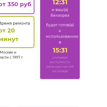
12:31
от 350 руб
.
и ваш
(а)
бензорез
Время ремонта
будет готов
(а)
от 20
к
использованию
минут
в
15:31
Москве и
сти с 1997 г.
учитывая
доступность
запасных частей
на складе