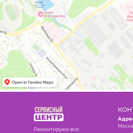
КОН
Адре
Москв
Ремонтируем все: