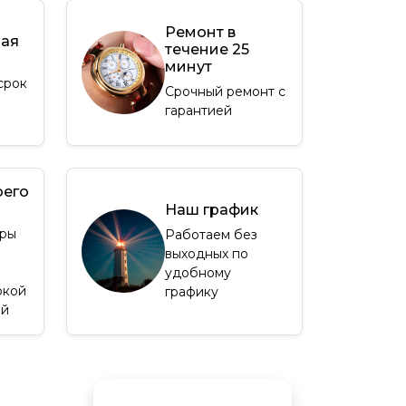
Ремонт в
ная
течение 25
минут
срок
Срочный ремонт с
гарантией
оего
Наш график
ры
Работаем без
выходных по
удобному
окой
графику
ей