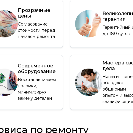
Прозрачные
Великолеп
цены
гарантия
Согласование
Гарантийный 
стоимости перед
до 180 суток
началом ремонта
Мастера св
Современное
дела
оборудование
Наши инжене
Восстанавливаем
обладают
поломки,
обширным
минимизируя
опытом и выс
замену деталей
квалификаци
рвиса по ремонту