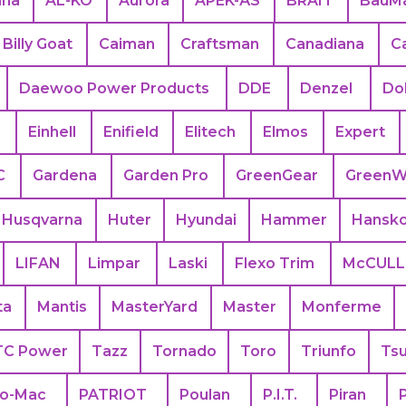
ina
AL-KO
Aurora
APEK-АS
BRAIT
BauMa
Billy Goat
Caiman
Craftsman
Canadiana
C
Daewoo Power Products
DDE
Denzel
Do
s
Einhell
Enifield
Elitech
Elmos
Expert
C
Gardena
Garden Pro
GreenGear
GreenW
Husqvarna
Huter
Hyundai
Hammer
Hansk
LIFAN
Limpar
Laski
Flexo Trim
McCUL
ta
Mantis
MasterYard
Master
Monferme
TC Power
Tazz
Tornado
Toro
Triunfo
Ts
eo-Mac
PATRIOT
Poulan
P.I.T.
Piran