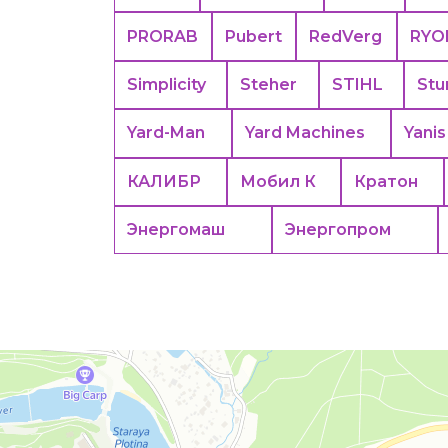
PRORAB
Pubert
RedVerg
RYO
Simplicity
Steher
STIHL
Stu
Yard-Man
Yard Machines
Yanis
КАЛИБР
Мобил К
Кратон
Энергомаш
Энергопром
Москва
Яндекс Карты — транспорт, навигация, поиск мест