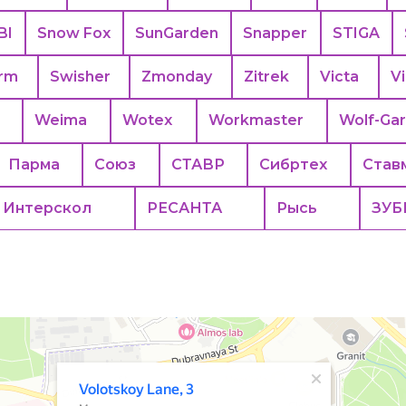
BI
Snow Fox
SunGarden
Snapper
STIGA
rm
Swisher
Zmonday
Zitrek
Victa
Vi
Weima
Wotex
Workmaster
Wolf-Ga
Парма
Союз
СТАВР
Сибртех
Став
Интерскол
РЕСАНТА
Рысь
ЗУБ