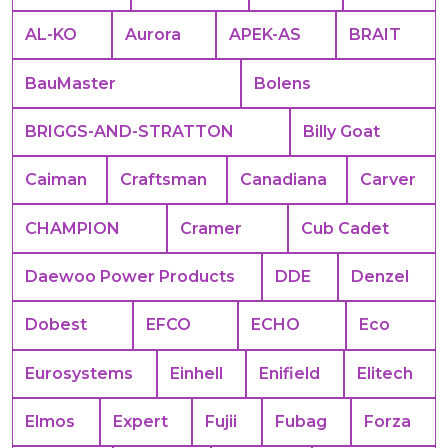
AL-KO
Aurora
APEK-АS
BRAIT
BauMaster
Bolens
BRIGGS-AND-STRATTON
Billy Goat
Caiman
Craftsman
Canadiana
Carver
CHAMPION
Cramer
Cub Cadet
Daewoo Power Products
DDE
Denzel
Dobest
EFCO
ECHO
Eco
Eurosystems
Einhell
Enifield
Elitech
Elmos
Expert
Fujii
Fubag
Forza