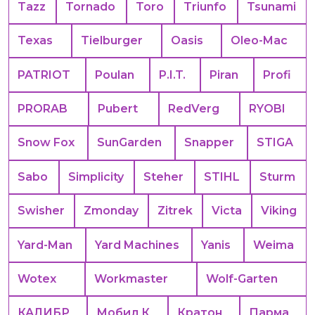
Tazz
Tornado
Toro
Triunfo
Tsunami
Texas
Tielburger
Oasis
Oleo-Mac
PATRIOT
Poulan
P.I.T.
Piran
Profi
PRORAB
Pubert
RedVerg
RYOBI
Snow Fox
SunGarden
Snapper
STIGA
Sabo
Simplicity
Steher
STIHL
Sturm
Swisher
Zmonday
Zitrek
Victa
Viking
Yard-Man
Yard Machines
Yanis
Weima
Wotex
Workmaster
Wolf-Garten
КАЛИБР
Мобил К
Кратон
Парма