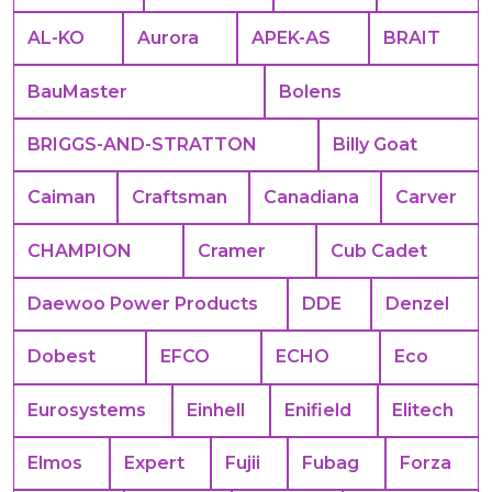
AL-KO
Aurora
APEK-АS
BRAIT
BauMaster
Bolens
BRIGGS-AND-STRATTON
Billy Goat
Caiman
Craftsman
Canadiana
Carver
CHAMPION
Cramer
Cub Cadet
Daewoo Power Products
DDE
Denzel
Dobest
EFCO
ECHO
Eco
Eurosystems
Einhell
Enifield
Elitech
Elmos
Expert
Fujii
Fubag
Forza