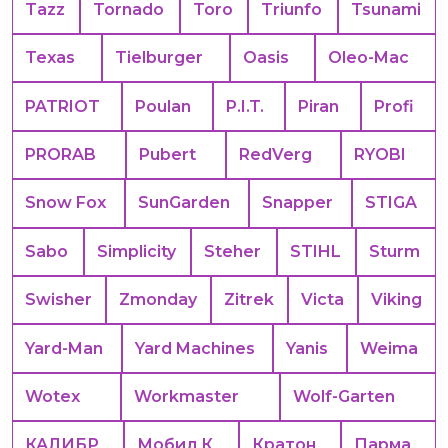
Tazz
Tornado
Toro
Triunfo
Tsunami
Texas
Tielburger
Oasis
Oleo-Mac
PATRIOT
Poulan
P.I.T.
Piran
Profi
PRORAB
Pubert
RedVerg
RYOBI
Snow Fox
SunGarden
Snapper
STIGA
Sabo
Simplicity
Steher
STIHL
Sturm
Swisher
Zmonday
Zitrek
Victa
Viking
Yard-Man
Yard Machines
Yanis
Weima
Wotex
Workmaster
Wolf-Garten
КАЛИБР
Мобил К
Кратон
Парма