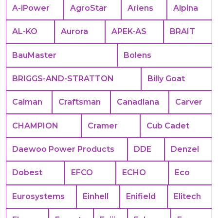
A-iPower
AgroStar
Ariens
Alpina
AL-KO
Aurora
APEK-АS
BRAIT
BauMaster
Bolens
BRIGGS-AND-STRATTON
Billy Goat
Caiman
Craftsman
Canadiana
Carver
CHAMPION
Cramer
Cub Cadet
Daewoo Power Products
DDE
Denzel
Dobest
EFCO
ECHO
Eco
Eurosystems
Einhell
Enifield
Elitech