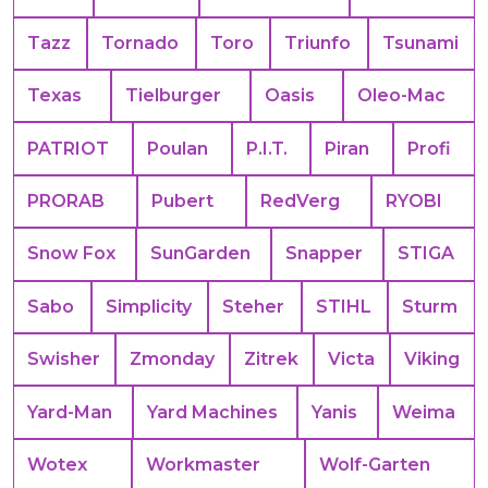
Tazz
Tornado
Toro
Triunfo
Tsunami
Texas
Tielburger
Oasis
Oleo-Mac
PATRIOT
Poulan
P.I.T.
Piran
Profi
PRORAB
Pubert
RedVerg
RYOBI
Snow Fox
SunGarden
Snapper
STIGA
Sabo
Simplicity
Steher
STIHL
Sturm
Swisher
Zmonday
Zitrek
Victa
Viking
Yard-Man
Yard Machines
Yanis
Weima
Wotex
Workmaster
Wolf-Garten