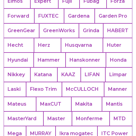
Elmos
Expert
Fujii
Fubag
Forza
Forward
FUXTEC
Gardena
Garden Pro
GreenGear
GreenWorks
Grinda
HABERT
Hecht
Herz
Husqvarna
Huter
Hyundai
Hammer
Hanskonner
Honda
Nikkey
Katana
KAAZ
LIFAN
Limpar
Laski
Flexo Trim
McCULLOCH
Manner
Mateus
MaxCUT
Makita
Mantis
MasterYard
Master
Monferme
MTD
Mega
MURRAY
Ikra mogatec
ITC Power