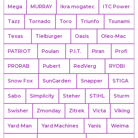
Mega
MURRAY
Ikra mogatec
ITC Power
Tazz
Tornado
Toro
Triunfo
Tsunami
Texas
Tielburger
Oasis
Oleo-Mac
PATRIOT
Poulan
P.I.T.
Piran
Profi
PRORAB
Pubert
RedVerg
RYOBI
Snow Fox
SunGarden
Snapper
STIGA
Sabo
Simplicity
Steher
STIHL
Sturm
Swisher
Zmonday
Zitrek
Victa
Viking
Yard-Man
Yard Machines
Yanis
Weima