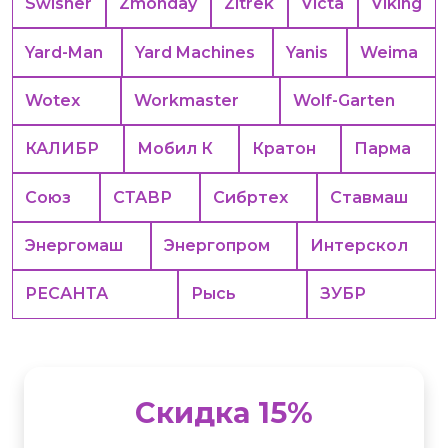
Swisher
Zmonday
Zitrek
Victa
Viking
Yard-Man
Yard Machines
Yanis
Weima
Wotex
Workmaster
Wolf-Garten
КАЛИБР
Мобил К
Кратон
Парма
Союз
СТАВР
Сибртех
Ставмаш
Энергомаш
Энергопром
Интерскол
РЕСАНТА
Рысь
ЗУБР
Скидка 15%