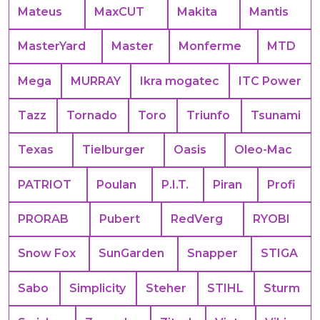
Mateus
MaxCUT
Makita
Mantis
MasterYard
Master
Monferme
MTD
Mega
MURRAY
Ikra mogatec
ITC Power
Tazz
Tornado
Toro
Triunfo
Tsunami
Texas
Tielburger
Oasis
Oleo-Mac
PATRIOT
Poulan
P.I.T.
Piran
Profi
PRORAB
Pubert
RedVerg
RYOBI
Snow Fox
SunGarden
Snapper
STIGA
Sabo
Simplicity
Steher
STIHL
Sturm