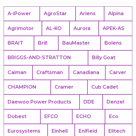
A-iPower
AgroStar
Ariens
Alpina
Agrimotor
AL-KO
Aurora
APEK-АS
BRAIT
Brill
BauMaster
Bolens
BRIGGS-AND-STRATTON
Billy Goat
Caiman
Craftsman
Canadiana
Carver
CHAMPION
Cramer
Cub Cadet
Daewoo Power Products
DDE
Denzel
Dobest
EFCO
ECHO
Eco
Eurosystems
Einhell
Enifield
Elitech