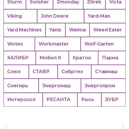
Sturm
Swisher
Zmonday
Zitrek
Victa
Viking
John Deere
Yard-Man
Yard Machines
Yanis
Weima
Weed Eater
Wotex
Workmaster
Wolf-Garten
КАЛИБР
Мобил К
Кратон
Парма
Союз
СТАВР
Сибртех
Ставмаш
Снегирь
Энергомаш
Энергопром
Интерскол
РЕСАНТА
Рысь
ЗУБР