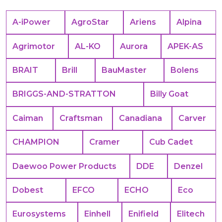
A-iPower
AgroStar
Ariens
Alpina
Agrimotor
AL-KO
Aurora
APEK-АS
BRAIT
Brill
BauMaster
Bolens
BRIGGS-AND-STRATTON
Billy Goat
Caiman
Craftsman
Canadiana
Carver
CHAMPION
Cramer
Cub Cadet
Daewoo Power Products
DDE
Denzel
Dobest
EFCO
ECHO
Eco
Eurosystems
Einhell
Enifield
Elitech