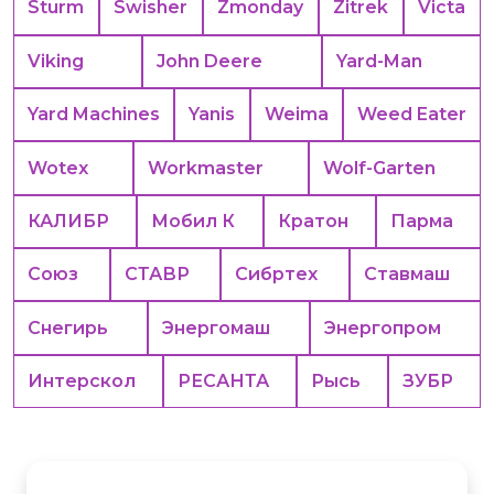
Sturm
Swisher
Zmonday
Zitrek
Victa
Viking
John Deere
Yard-Man
Yard Machines
Yanis
Weima
Weed Eater
Wotex
Workmaster
Wolf-Garten
КАЛИБР
Мобил К
Кратон
Парма
Союз
СТАВР
Сибртех
Ставмаш
Снегирь
Энергомаш
Энергопром
Интерскол
РЕСАНТА
Рысь
ЗУБР