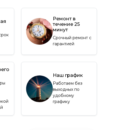
Ремонт в
ная
течение 25
минут
срок
Срочный ремонт с
гарантией
оего
Наш график
ры
Работаем без
выходных по
удобному
окой
графику
ей