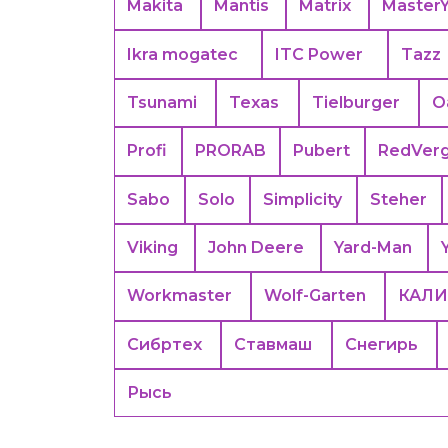
Makita
Mantis
Matrix
Master
Ikra mogatec
ITC Power
Tazz
Tsunami
Texas
Tielburger
O
Profi
PRORAB
Pubert
RedVer
Sabo
Solo
Simplicity
Steher
Viking
John Deere
Yard-Man
Workmaster
Wolf-Garten
КАЛИ
Сибртех
Ставмаш
Снегирь
Рысь