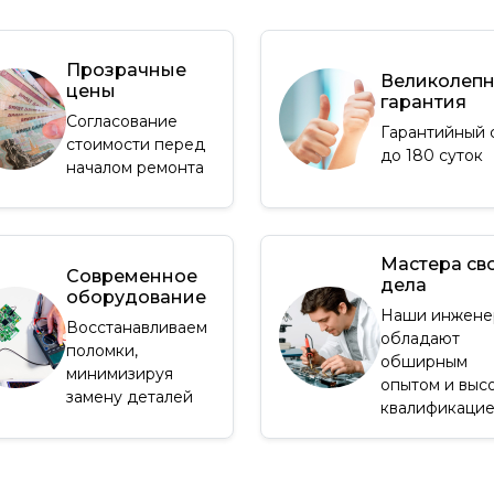
Прозрачные
Великолеп
цены
гарантия
Согласование
Гарантийный 
стоимости перед
до 180 суток
началом ремонта
Мастера св
Современное
дела
оборудование
Наши инжене
Восстанавливаем
обладают
поломки,
обширным
минимизируя
опытом и выс
замену деталей
квалификаци