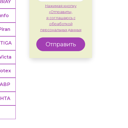
RRAY
Нажимая кнопку
«Отправить»,
unfo
я соглашаюсь с
обработкой
Piran
персональных данных
TIGA
Отправить
Victa
otex
ТАВР
АНТА