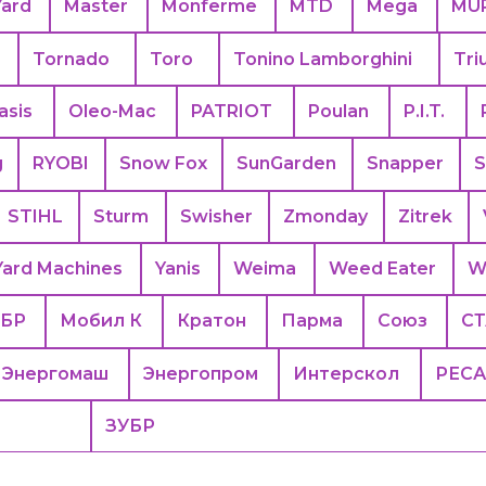
Yard
Master
Monferme
MTD
Mega
MU
Tornado
Toro
Tonino Lamborghini
Tri
asis
Oleo-Mac
PATRIOT
Poulan
P.I.T.
g
RYOBI
Snow Fox
SunGarden
Snapper
S
STIHL
Sturm
Swisher
Zmonday
Zitrek
Yard Machines
Yanis
Weima
Weed Eater
W
БР
Мобил К
Кратон
Парма
Союз
С
Энергомаш
Энергопром
Интерскол
РЕС
ЗУБР