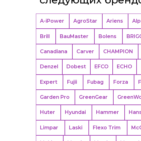
A-iPower
AgroStar
Ariens
Alp
Brill
BauMaster
Bolens
BRIG
Canadiana
Carver
CHAMPION
Denzel
Dobest
EFCO
ECHO
Expert
Fujii
Fubag
Forza
Garden Pro
GreenGear
GreenWo
Huter
Hyundai
Hammer
Han
Limpar
Laski
Flexo Trim
Mc