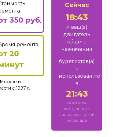
Стоимость
Сейчас
ремонта
18:43
от 350 руб
.
и ваш
(а)
двигатель
общего
Время ремонта
назначения
от 20
будет готов
(а)
минут
к
использованию
Москве и
в
сти с 1997 г.
21:43
учитывая
доступность
запасных частей
на складе