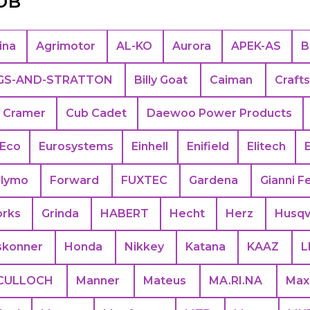
ina
Agrimotor
AL-KO
Aurora
APEK-АS
B
GS-AND-STRATTON
Billy Goat
Caiman
Craft
Cramer
Cub Cadet
Daewoo Power Products
Eco
Eurosystems
Einhell
Enifield
Elitech
Flymo
Forward
FUXTEC
Gardena
Gianni Fe
rks
Grinda
HABERT
Hecht
Herz
Husqv
skonner
Honda
Nikkey
Katana
KAAZ
L
CULLOCH
Manner
Mateus
MA.RI.NA
Max