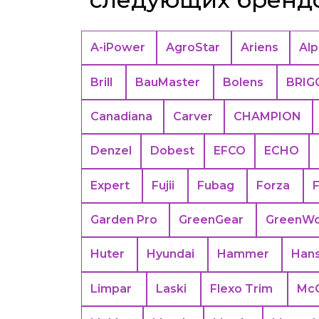
A-iPower
AgroStar
Ariens
Alp
Brill
BauMaster
Bolens
BRIG
Canadiana
Carver
CHAMPION
Denzel
Dobest
EFCO
ECHO
Expert
Fujii
Fubag
Forza
Garden Pro
GreenGear
GreenWo
Huter
Hyundai
Hammer
Han
Limpar
Laski
Flexo Trim
Mc