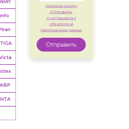
RRAY
Нажимая кнопку
«Отправить»,
unfo
я соглашаюсь с
обработкой
Piran
персональных данных
TIGA
Отправить
Victa
otex
ТАВР
АНТА