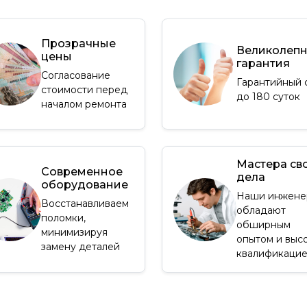
Прозрачные
Великолеп
цены
гарантия
Согласование
Гарантийный 
стоимости перед
до 180 суток
началом ремонта
Мастера св
Современное
дела
оборудование
Наши инжене
Восстанавливаем
обладают
поломки,
обширным
минимизируя
опытом и выс
замену деталей
квалификаци