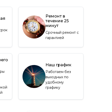
Ремонт в
ная
течение 25
минут
срок
Срочный ремонт с
гарантией
оего
Наш график
ры
Работаем без
выходных по
удобному
окой
графику
ей