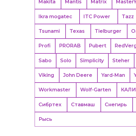
Makita
Mantis
Matrix
Master
Ikra mogatec
ITC Power
Tazz
Tsunami
Texas
Tielburger
O
Profi
PRORAB
Pubert
RedVer
Sabo
Solo
Simplicity
Steher
Viking
John Deere
Yard-Man
Workmaster
Wolf-Garten
КАЛИ
Сибртех
Ставмаш
Снегирь
Рысь