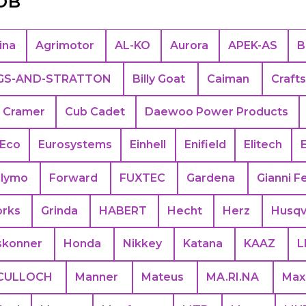
ina
Agrimotor
AL-KO
Aurora
APEK-АS
B
GS-AND-STRATTON
Billy Goat
Caiman
Craft
Cramer
Cub Cadet
Daewoo Power Products
Eco
Eurosystems
Einhell
Enifield
Elitech
Flymo
Forward
FUXTEC
Gardena
Gianni Fe
rks
Grinda
HABERT
Hecht
Herz
Husqv
skonner
Honda
Nikkey
Katana
KAAZ
L
CULLOCH
Manner
Mateus
MA.RI.NA
Max