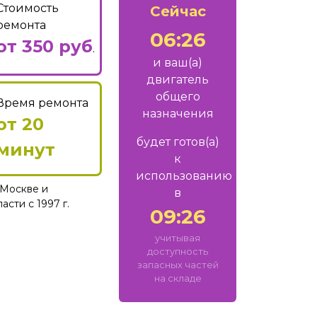
Стоимость
Сейчас
ремонта
06:26
от 350 руб
.
и ваш
(а)
двигатель
общего
Время ремонта
назначения
от 20
будет готов
(а)
минут
к
использованию
Москве и
в
сти с 1997 г.
09:26
учитывая
доступность
запасных частей
на складе