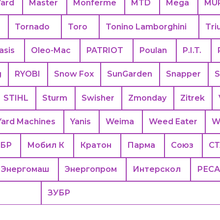
Yard
Master
Monferme
MTD
Mega
MU
Tornado
Toro
Tonino Lamborghini
Tri
asis
Oleo-Mac
PATRIOT
Poulan
P.I.T.
g
RYOBI
Snow Fox
SunGarden
Snapper
S
STIHL
Sturm
Swisher
Zmonday
Zitrek
Yard Machines
Yanis
Weima
Weed Eater
W
БР
Мобил К
Кратон
Парма
Союз
С
Энергомаш
Энергопром
Интерскол
РЕС
ЗУБР