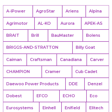
A-iPower
AgroStar
Ariens
Alpina
Agrimotor
AL-KO
Aurora
APEK-АS
BRAIT
Brill
BauMaster
Bolens
BRIGGS-AND-STRATTON
Billy Goat
Caiman
Craftsman
Canadiana
Carver
CHAMPION
Cramer
Cub Cadet
Daewoo Power Products
DDE
Denzel
Dobest
EFCO
ECHO
Eco
Eurosystems
Einhell
Enifield
Elitech