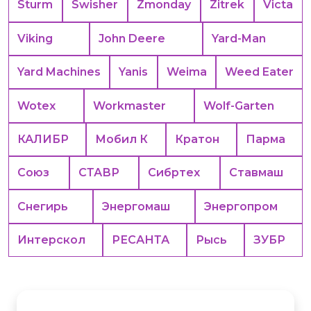
Sturm
Swisher
Zmonday
Zitrek
Victa
Viking
John Deere
Yard-Man
Yard Machines
Yanis
Weima
Weed Eater
Wotex
Workmaster
Wolf-Garten
КАЛИБР
Мобил К
Кратон
Парма
Союз
СТАВР
Сибртех
Ставмаш
Снегирь
Энергомаш
Энергопром
Интерскол
РЕСАНТА
Рысь
ЗУБР