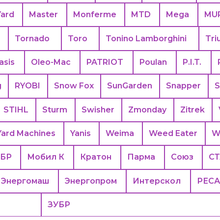
Yard
Master
Monferme
MTD
Mega
MU
Tornado
Toro
Tonino Lamborghini
Tri
asis
Oleo-Mac
PATRIOT
Poulan
P.I.T.
g
RYOBI
Snow Fox
SunGarden
Snapper
S
STIHL
Sturm
Swisher
Zmonday
Zitrek
Yard Machines
Yanis
Weima
Weed Eater
W
БР
Мобил К
Кратон
Парма
Союз
С
Энергомаш
Энергопром
Интерскол
РЕС
ЗУБР