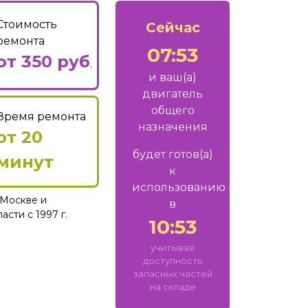
Стоимость
Сейчас
ремонта
07:53
от 350 руб
.
и ваш
(а)
двигатель
общего
Время ремонта
назначения
от 20
будет готов
(а)
минут
к
использованию
Москве и
в
сти с 1997 г.
10:53
учитывая
доступность
запасных частей
на складе