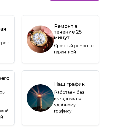
Ремонт в
ная
течение 25
минут
срок
Срочный ремонт с
гарантией
оего
Наш график
ры
Работаем без
выходных по
удобному
окой
графику
ей