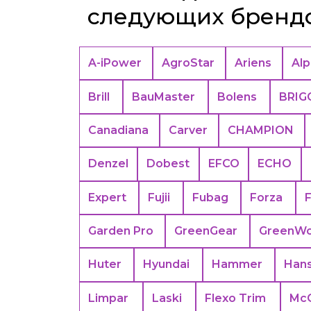
следующих бренд
A-iPower
AgroStar
Ariens
Alp
Brill
BauMaster
Bolens
BRIG
Canadiana
Carver
CHAMPION
Denzel
Dobest
EFCO
ECHO
Expert
Fujii
Fubag
Forza
Garden Pro
GreenGear
GreenWo
Huter
Hyundai
Hammer
Han
Limpar
Laski
Flexo Trim
Mc