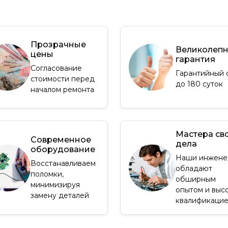
Прозрачные
Великолеп
цены
гарантия
Согласование
Гарантийный 
стоимости перед
до 180 суток
началом ремонта
Мастера св
Современное
дела
оборудование
Наши инжене
Восстанавливаем
обладают
поломки,
обширным
минимизируя
опытом и выс
замену деталей
квалификаци