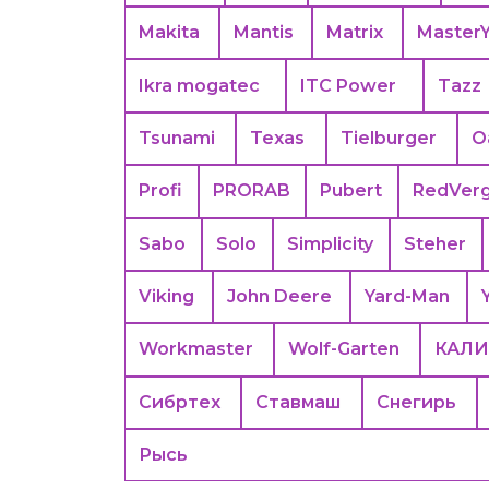
Makita
Mantis
Matrix
Master
Ikra mogatec
ITC Power
Tazz
Tsunami
Texas
Tielburger
O
Profi
PRORAB
Pubert
RedVer
Sabo
Solo
Simplicity
Steher
Viking
John Deere
Yard-Man
Workmaster
Wolf-Garten
КАЛИ
Сибртех
Ставмаш
Снегирь
Рысь