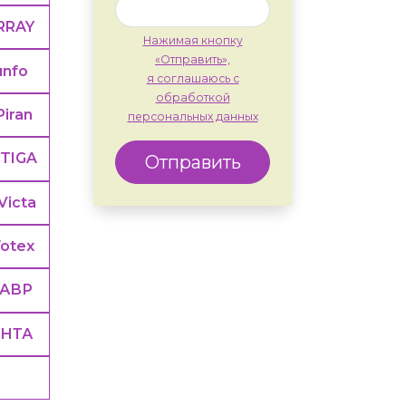
RRAY
Нажимая кнопку
«Отправить»,
unfo
я соглашаюсь с
обработкой
Piran
персональных данных
TIGA
Отправить
Victa
otex
ТАВР
АНТА