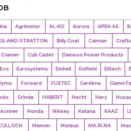
ов
ina
Agrimotor
AL-KO
Aurora
APEK-АS
B
GS-AND-STRATTON
Billy Goat
Caiman
Craft
Cramer
Cub Cadet
Daewoo Power Products
Eco
Eurosystems
Einhell
Enifield
Elitech
Flymo
Forward
FUXTEC
Gardena
Gianni Fe
rks
Grinda
HABERT
Hecht
Herz
Husqv
skonner
Honda
Nikkey
Katana
KAAZ
L
CULLOCH
Manner
Mateus
MA.RI.NA
Max