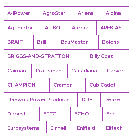
A-iPower
AgroStar
Ariens
Alpina
Agrimotor
AL-KO
Aurora
APEK-АS
BRAIT
Brill
BauMaster
Bolens
BRIGGS-AND-STRATTON
Billy Goat
Caiman
Craftsman
Canadiana
Carver
CHAMPION
Cramer
Cub Cadet
Daewoo Power Products
DDE
Denzel
Dobest
EFCO
ECHO
Eco
Eurosystems
Einhell
Enifield
Elitech