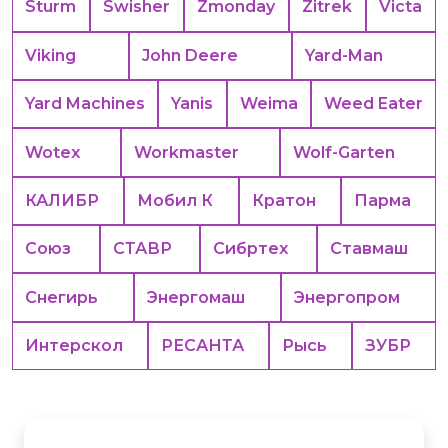
Sturm
Swisher
Zmonday
Zitrek
Victa
Viking
John Deere
Yard-Man
Yard Machines
Yanis
Weima
Weed Eater
Wotex
Workmaster
Wolf-Garten
КАЛИБР
Мобил К
Кратон
Парма
Союз
СТАВР
Сибртех
Ставмаш
Снегирь
Энергомаш
Энергопром
Интерскол
РЕСАНТА
Рысь
ЗУБР