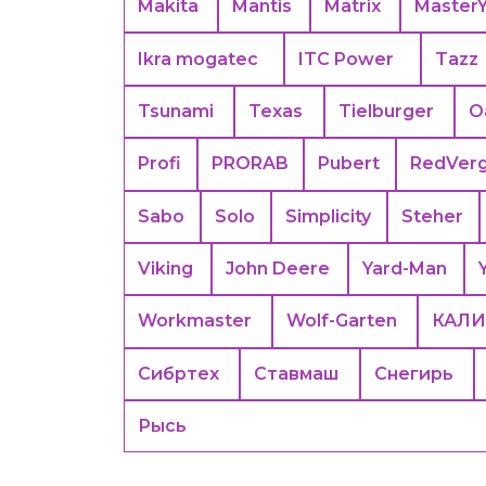
Makita
Mantis
Matrix
Master
Ikra mogatec
ITC Power
Tazz
Tsunami
Texas
Tielburger
O
Profi
PRORAB
Pubert
RedVer
Sabo
Solo
Simplicity
Steher
Viking
John Deere
Yard-Man
Workmaster
Wolf-Garten
КАЛИ
Сибртех
Ставмаш
Снегирь
Рысь