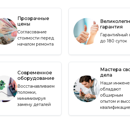
Прозрачные
Великолеп
цены
гарантия
Согласование
Гарантийный 
стоимости перед
до 180 суток
началом ремонта
Мастера св
Современное
дела
оборудование
Наши инжене
Восстанавливаем
обладают
поломки,
обширным
минимизируя
опытом и выс
замену деталей
квалификаци