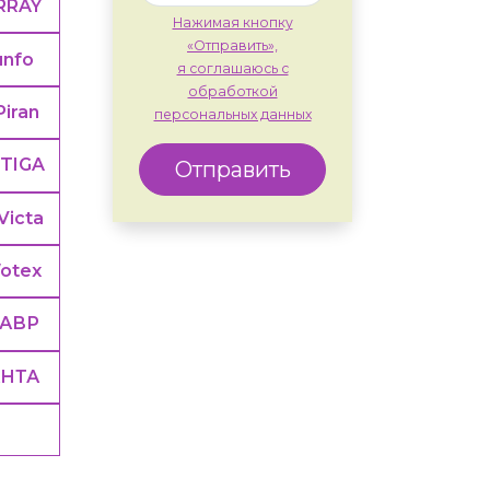
RRAY
Нажимая кнопку
«Отправить»,
unfo
я соглашаюсь с
обработкой
Piran
персональных данных
TIGA
Отправить
Victa
otex
ТАВР
АНТА