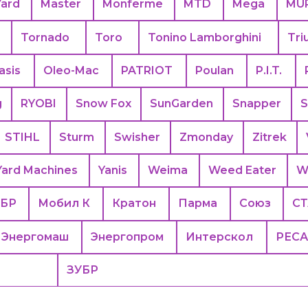
Yard
Master
Monferme
MTD
Mega
MU
Tornado
Toro
Tonino Lamborghini
Tri
asis
Oleo-Mac
PATRIOT
Poulan
P.I.T.
g
RYOBI
Snow Fox
SunGarden
Snapper
S
STIHL
Sturm
Swisher
Zmonday
Zitrek
Yard Machines
Yanis
Weima
Weed Eater
W
БР
Мобил К
Кратон
Парма
Союз
С
Энергомаш
Энергопром
Интерскол
РЕС
ЗУБР