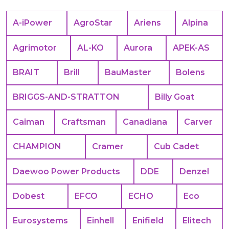
A-iPower
AgroStar
Ariens
Alpina
Agrimotor
AL-KO
Aurora
APEK-АS
BRAIT
Brill
BauMaster
Bolens
BRIGGS-AND-STRATTON
Billy Goat
Caiman
Craftsman
Canadiana
Carver
CHAMPION
Cramer
Cub Cadet
Daewoo Power Products
DDE
Denzel
Dobest
EFCO
ECHO
Eco
Eurosystems
Einhell
Enifield
Elitech