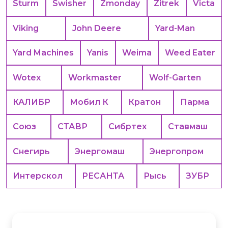
Sturm
Swisher
Zmonday
Zitrek
Victa
Viking
John Deere
Yard-Man
Yard Machines
Yanis
Weima
Weed Eater
Wotex
Workmaster
Wolf-Garten
КАЛИБР
Мобил К
Кратон
Парма
Союз
СТАВР
Сибртех
Ставмаш
Снегирь
Энергомаш
Энергопром
Интерскол
РЕСАНТА
Рысь
ЗУБР